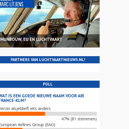
MIJNBOUW, EU EN LUCHTVAART
PARTNERS VAN LUCHTVAARTNIEUWS.NL!
POLL
WAT IS EEN GOEDE NIEUWE NAAM VOOR AIR
FRANCE-KLM?
Verzin alsjeblieft iets anders
47% (81 stemmen)
European Airlines Group (EAG)