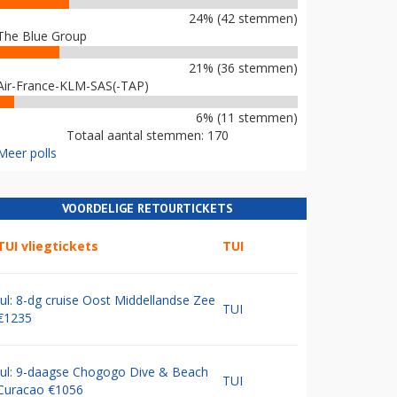
24% (42 stemmen)
The Blue Group
21% (36 stemmen)
Air-France-KLM-SAS(-TAP)
6% (11 stemmen)
Totaal aantal stemmen: 170
Meer polls
VOORDELIGE RETOURTICKETS
TUI vliegtickets
TUI
Jul: 8-dg cruise Oost Middellandse Zee
TUI
€1235
Jul: 9-daagse Chogogo Dive & Beach
TUI
Curacao €1056