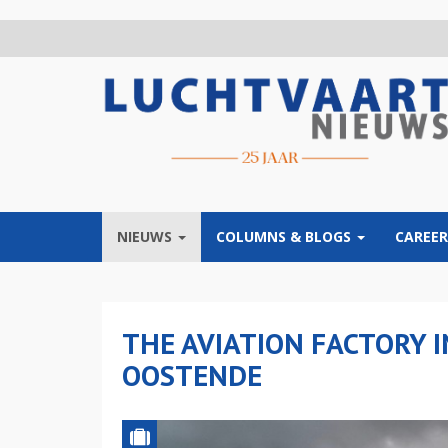
Overslaan
en
naar
de
inhoud
gaan
NIEUWS
COLUMNS & BLOGS
CAREER
THE AVIATION FACTORY 
OOSTENDE