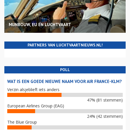
MIJNBOUW, EU EN LUCHTVAART
PARTNERS VAN LUCHTVAARTNIEUWS.NL!
POLL
WAT IS EEN GOEDE NIEUWE NAAM VOOR AIR FRANCE-KLM?
Verzin alsjeblieft iets anders
47% (81 stemmen)
European Airlines Group (EAG)
24% (42 stemmen)
The Blue Group