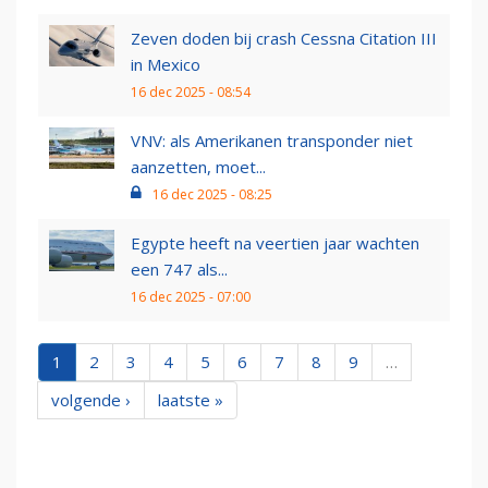
Zeven doden bij crash Cessna Citation III
in Mexico
16 dec 2025 - 08:54
VNV: als Amerikanen transponder niet
aanzetten, moet...
16 dec 2025 - 08:25
Egypte heeft na veertien jaar wachten
een 747 als...
16 dec 2025 - 07:00
1
2
3
4
5
6
7
8
9
…
volgende ›
laatste »