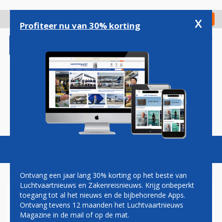
Overslaan
en
x
Digitaal Magazine
Registreer
Check in
naar
Profiteer nu van 30% korting
de
inhoud
gaan
Magazine
Podcasts
Vacatures
Toggl
naviga
Ontvang een jaar lang 30% korting op het beste van
Luchtvaartnieuws en Zakenreisnieuws. Krijg onbeperkt
toegang tot al het nieuws en de bijbehorende Apps.
ALGEMEEN
Ontvang tevens 12 maanden het Luchtvaartnieuws
Magazine in de mail of op de mat.