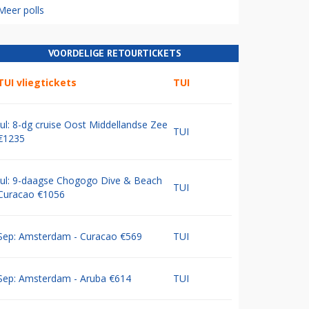
Meer polls
VOORDELIGE RETOURTICKETS
TUI vliegtickets
TUI
Jul: 8-dg cruise Oost Middellandse Zee
TUI
€1235
Jul: 9-daagse Chogogo Dive & Beach
TUI
Curacao €1056
Sep: Amsterdam - Curacao €569
TUI
Sep: Amsterdam - Aruba €614
TUI