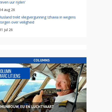
zeven uur rijden'
04 aug 26
Rusland trekt vliegvergunning Izhavia in wegens
zorgen over veiligheid
31 jul 26
COLUMNS
MIJNBOUW, EU EN LUCHTVAART