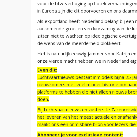
voor de btw-verhoging op hotelovernachtingen
in Europa zijn die dit doorvoeren en ons daarme
Als exportland heeft Nederland belang bij een r
aankomende groei en verduurzaming van de luch
zitten niet te wachten op ideologische overtuigi
de wens van de meerderheid blokkeert.
Het is natuurlijk eeuwig jammer voor Katrijn en 
onze vierde macht hebben we in Nederland eig
Even dit:
Luchtvaartnieuws bestaat inmiddels bijna 25 jaa
nieuwkomers met veel minder historie om aand
platforms te hebben die niet alleen nieuws bre
doen.
Bij Luchtvaartnieuws en zustersite Zakenreisn
het leveren van het meest actuele en onafhankel
maakt ons een onmisbare bron voor lezers die g
Abonneer je voor exclusieve content: