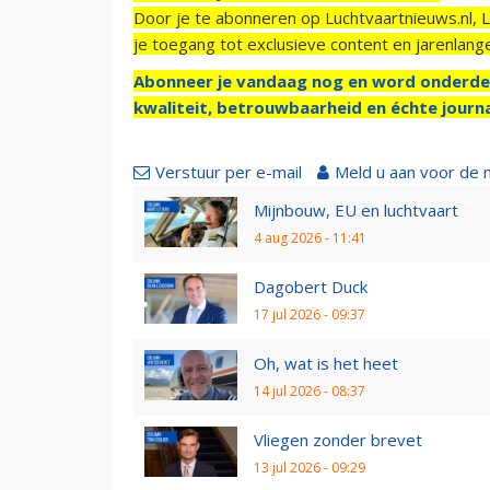
Door je te abonneren op Luchtvaartnieuws.nl, 
je toegang tot exclusieve content en jarenlang
Abonneer je vandaag nog en word onderde
kwaliteit, betrouwbaarheid en échte journa
Verstuur per e-mail
Meld u aan voor de 
Mijnbouw, EU en luchtvaart
4 aug 2026 - 11:41
Dagobert Duck
17 jul 2026 - 09:37
Oh, wat is het heet
14 jul 2026 - 08:37
Vliegen zonder brevet
13 jul 2026 - 09:29