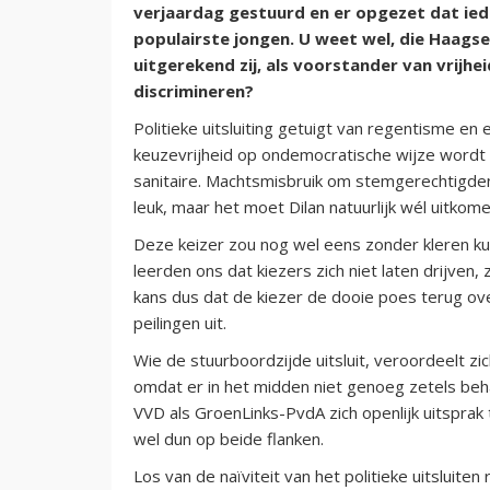
verjaardag gestuurd en er opgezet dat iede
populairste jongen. U weet wel, die Haags
uitgerekend zij, als voorstander van vrijhe
discrimineren?
Politieke uitsluiting getuigt van regentisme e
keuzevrijheid op ondemocratische wijze wordt
sanitaire. Machtsmisbruik om stemgerechtigden 
leuk, maar het moet Dilan natuurlijk wél uitkome
Deze keizer zou nog wel eens zonder kleren k
leerden ons dat kiezers zich niet laten drijven
kans dus dat de kiezer de dooie poes terug ove
peilingen uit.
Wie de stuurboordzijde uitsluit, veroordeelt zich
omdat er in het midden niet genoeg zetels be
VVD als GroenLinks-PvdA zich openlijk uitspra
wel dun op beide flanken.
Los van de naïviteit van het politieke uitsluite