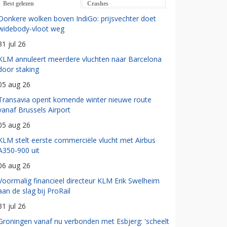
Best gelezen
Crashes
Donkere wolken boven IndiGo: prijsvechter doet
widebody-vloot weg
31 jul 26
KLM annuleert meerdere vluchten naar Barcelona
door staking
05 aug 26
Transavia opent komende winter nieuwe route
vanaf Brussels Airport
05 aug 26
KLM stelt eerste commerciële vlucht met Airbus
A350-900 uit
06 aug 26
Voormalig financieel directeur KLM Erik Swelheim
aan de slag bij ProRail
31 jul 26
Groningen vanaf nu verbonden met Esbjerg: 'scheelt