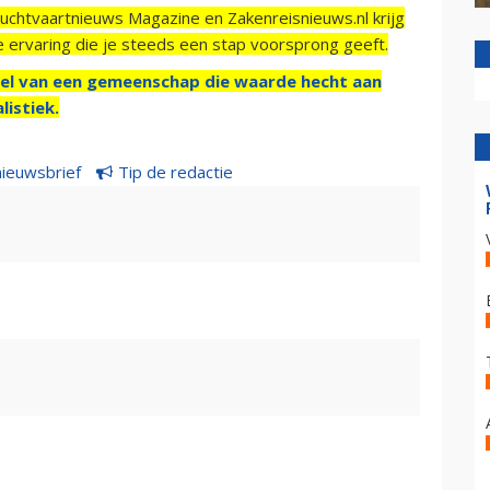
Luchtvaartnieuws Magazine en Zakenreisnieuws.nl krijg
e ervaring die je steeds een stap voorsprong geeft.
el van een gemeenschap die waarde hecht aan
listiek.
nieuwsbrief
Tip de redactie