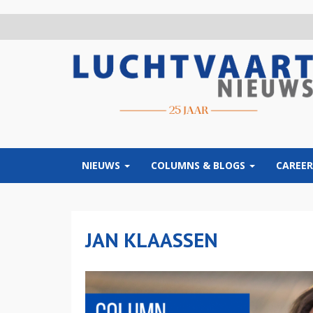
Overslaan
en
naar
de
inhoud
gaan
NIEUWS
COLUMNS & BLOGS
CAREER
JAN KLAASSEN