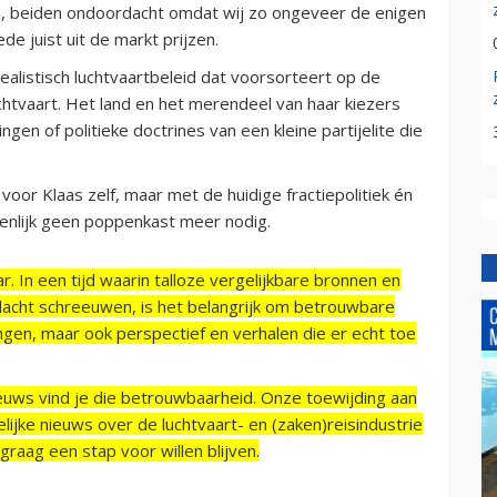
, beiden ondoordacht omdat wij zo ongeveer de enigen
de juist uit de markt prijzen.
ealistisch luchtvaartbeleid dat voorsorteert op de
tvaart. Het land en het merendeel van haar kiezers
ngen of politieke doctrines van een kleine partijelite die
voor Klaas zelf, maar met de huidige fractiepolitiek én
enlijk geen poppenkast meer nodig.
r. In een tijd waarin talloze vergelijkbare bronnen en
acht schreeuwen, is het belangrijk om betrouwbare
ngen, maar ook perspectief en verhalen die er echt toe
ieuws vind je die betrouwbaarheid. Onze toewijding aan
ijke nieuws over de luchtvaart- en (zaken)reisindustrie
raag een stap voor willen blijven.