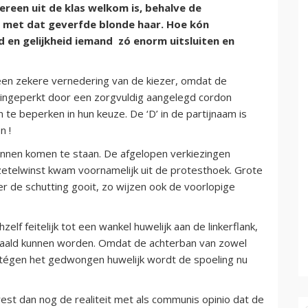
reen uit de klas welkom is, behalve de
e met dat geverfde blonde haar. Hoe kón
id en gelijkheid iemand zó enorm uitsluiten en
n een zekere vernedering van de kiezer, omdat de
 ingeperkt door een zorgvuldig aangelegd cordon
te beperken in hun keuze. De ‘D’ in de partijnaam is
n !
unnen komen te staan. De afgelopen verkiezingen
, zetelwinst kwam voornamelijk uit de protesthoek. Grote
r de schutting gooit, zo wijzen ook de voorlopige
zelf feitelijk tot een wankel huwelijk aan de linkerflank,
haald kunnen worden. Omdat de achterban van zowel
k tégen het gedwongen huwelijk wordt de spoeling nu
n rest dan nog de realiteit met als communis opinio dat de