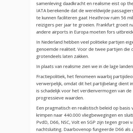
samenleving daadkracht en realisme eist op the
IATA berekende dat de wereldwijde passagiers
te kunnen faciliteren gaat Heathrow ruim 56 mil
reizigers per jaar te groeien. Frankfurt groeit n
andere airports in Europa moeten fors uitbreid
In Nederland hebben veel politieke partijen e
genoemde realiteit. Voor de twee partijen die d
grotendeels laten zakken.
In plaats van realisme zien we in de lage landen
Fractiepolitiek, het fenomeen waarbij partijideo
verwerpelijk, omdat dit het partijbelang dient i
is schadelijk voor het verdienvermogen van d
progressieve waarden.
Een pragmatisch en realistisch beleid op basis 
krimpen naar 440.000 vliegbewegingen en sluit
PvdD, D66, NSC, Volt en SGP zijn tegen groei v
nachtsluiting. Daarbovenop fungeerde D66 als a