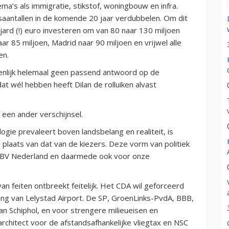
ma’s als immigratie, stikstof, woningbouw en infra.
aantallen in de komende 20 jaar verdubbelen. Om dit
jard (!) euro investeren om van 80 naar 130 miljoen
aar 85 miljoen, Madrid naar 90 miljoen en vrijwel alle
en.
igenlijk helemaal geen passend antwoord op de
at wél hebben heeft Dilan de rolluiken alvast
 een ander verschijnsel.
logie prevaleert boven landsbelang en realiteit, is
n plaats van dat van de kiezers. Deze vorm van politiek
e BV Nederland en daarmede ook voor onze
van feiten ontbreekt feitelijk. Het CDA wil geforceerd
ing van Lelystad Airport. De SP, GroenLinks-PvdA, BBB,
an Schiphol, en voor strengere milieueisen en
rchitect voor de afstandsafhankelijke vliegtax en NSC