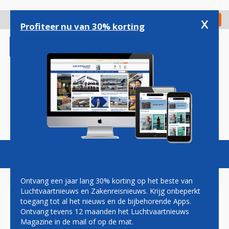
Overslaan
en
x
Digitaal Magazine
Registreer
Check in
naar
Profiteer nu van 30% korting
de
inhoud
gaan
Magazine
Podcasts
Vacatures
Toggl
naviga
Ontvang een jaar lang 30% korting op het beste van
Luchtvaartnieuws en Zakenreisnieuws. Krijg onbeperkt
toegang tot al het nieuws en de bijbehorende Apps.
HEATHROW AIRPORT WIL
Ontvang tevens 12 maanden het Luchtvaartnieuws
VOOR 56 MILJARD EURO
Magazine in de mail of op de mat.