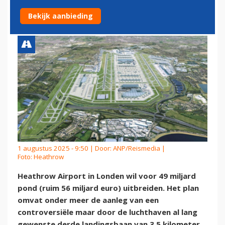
UITBREIDEN
Bekijk aanbieding
1 augustus 2025 - 9:50 | Door:
ANP/Reismedia
|
Foto: Heathrow
Heathrow Airport in Londen wil voor 49 miljard
pond (ruim 56 miljard euro) uitbreiden. Het plan
omvat onder meer de aanleg van een
controversiële maar door de luchthaven al lang
gewenste derde landingsbaan van 3,5 kilometer,