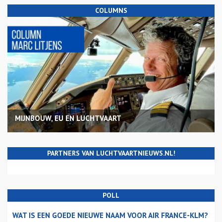
COLUMNS
MIJNBOUW, EU EN LUCHTVAART
PARTNERS VAN LUCHTVAARTNIEUWS.NL!
POLL
WAT IS EEN GOEDE NIEUWE NAAM VOOR AIR FRANCE-KLM?