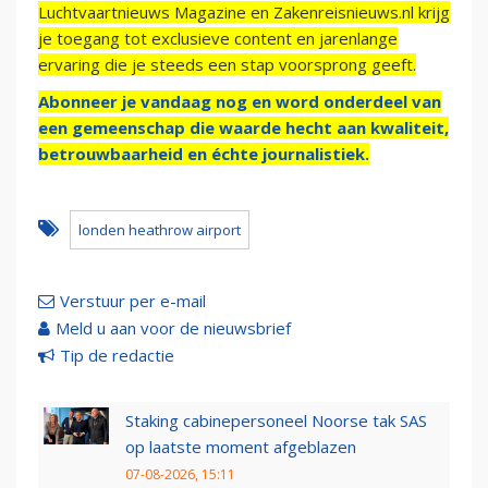
Luchtvaartnieuws Magazine en Zakenreisnieuws.nl krijg
je toegang tot exclusieve content en jarenlange
ervaring die je steeds een stap voorsprong geeft.
Abonneer je vandaag nog en word onderdeel van
een gemeenschap die waarde hecht aan kwaliteit,
betrouwbaarheid en échte journalistiek.
londen heathrow airport
Verstuur per e-mail
Meld u aan voor de nieuwsbrief
Tip de redactie
Staking cabinepersoneel Noorse tak SAS
op laatste moment afgeblazen
07-08-2026, 15:11