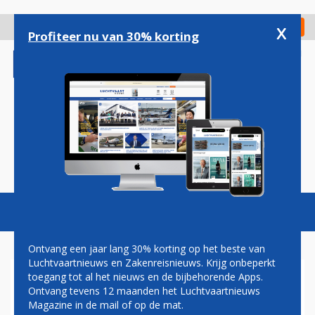
Overslaan
en
x
Digitaal Magazine
Registreer
Check in
naar
Profiteer nu van 30% korting
de
inhoud
gaan
Magazine
Podcasts
Vacatures
Toggl
naviga
Ontvang een jaar lang 30% korting op het beste van
Luchtvaartnieuws en Zakenreisnieuws. Krijg onbeperkt
toegang tot al het nieuws en de bijbehorende Apps.
TUNIS
Ontvang tevens 12 maanden het Luchtvaartnieuws
Magazine in de mail of op de mat.