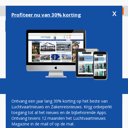
Overslaan
en
x
Digitaal Magazine
Registreer
Check in
naar
Profiteer nu van 30% korting
de
inhoud
gaan
Magazine
Podcasts
Vacatures
Toggl
naviga
Ontvang een jaar lang 30% korting op het beste van
Luchtvaartnieuws en Zakenreisnieuws. Krijg onbeperkt
toegang tot al het nieuws en de bijbehorende Apps.
TUNIS
Ontvang tevens 12 maanden het Luchtvaartnieuws
Magazine in de mail of op de mat.