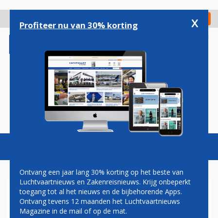
Overslaan
en
x
Digitaal Magazine
Registreer
Check in
naar
Profiteer nu van 30% korting
de
inhoud
gaan
Magazine
Podcasts
Vacatures
Toggl
naviga
Ontvang een jaar lang 30% korting op het beste van
Luchtvaartnieuws en Zakenreisnieuws. Krijg onbeperkt
toegang tot al het nieuws en de bijbehorende Apps.
T'WAY AIR
Ontvang tevens 12 maanden het Luchtvaartnieuws
Magazine in de mail of op de mat.