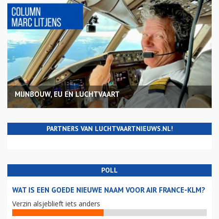
MIJNBOUW, EU EN LUCHTVAART
PARTNERS VAN LUCHTVAARTNIEUWS.NL!
POLL
WAT IS EEN GOEDE NIEUWE NAAM VOOR AIR FRANCE-KLM?
Verzin alsjeblieft iets anders