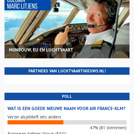
MIJNBOUW, EU EN LUCHTVAART
PARTNERS VAN LUCHTVAARTNIEUWS.NL!
POLL
WAT IS EEN GOEDE NIEUWE NAAM VOOR AIR FRANCE-KLM?
Verzin alsjeblieft iets anders
47% (81 stemmen)
European Airlines Group (EAG)