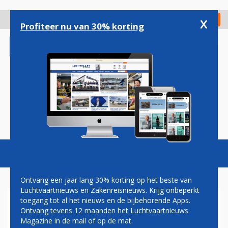
Overslaan
en
x
Digitaal Magazine
Registreer
Check in
naar
Profiteer nu van 30% korting
de
inhoud
gaan
Magazine
Podcasts
Vacatures
Toggl
naviga
Ontvang een jaar lang 30% korting op het beste van
Luchtvaartnieuws en Zakenreisnieuws. Krijg onbeperkt
toegang tot al het nieuws en de bijbehorende Apps.
UNITED AIRLINES
Ontvang tevens 12 maanden het Luchtvaartnieuws
Magazine in de mail of op de mat.