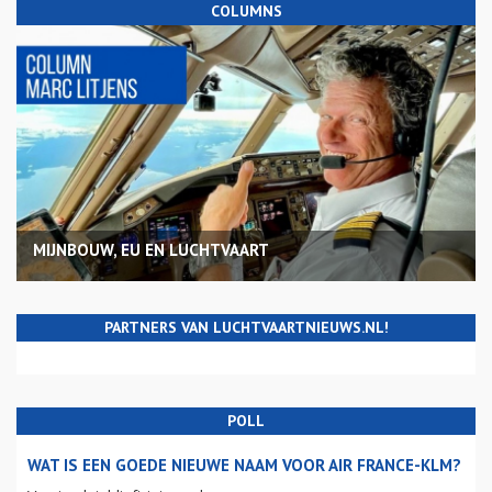
COLUMNS
MIJNBOUW, EU EN LUCHTVAART
PARTNERS VAN LUCHTVAARTNIEUWS.NL!
POLL
WAT IS EEN GOEDE NIEUWE NAAM VOOR AIR FRANCE-KLM?