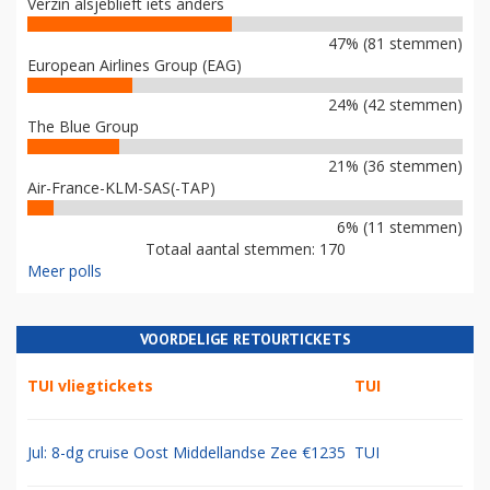
Verzin alsjeblieft iets anders
47% (81 stemmen)
European Airlines Group (EAG)
24% (42 stemmen)
The Blue Group
21% (36 stemmen)
Air-France-KLM-SAS(-TAP)
6% (11 stemmen)
Totaal aantal stemmen: 170
Meer polls
VOORDELIGE RETOURTICKETS
TUI vliegtickets
TUI
Jul: 8-dg cruise Oost Middellandse Zee €1235
TUI