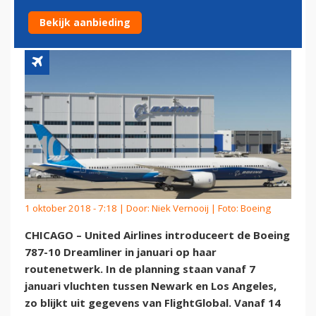
BINNENLANDSE ROUTES
Bekijk aanbieding
1 oktober 2018 - 7:18 | Door:
Niek Vernooij
| Foto: Boeing
CHICAGO – United Airlines introduceert de Boeing
787-10 Dreamliner in januari op haar
routenetwerk. In de planning staan vanaf 7
januari vluchten tussen Newark en Los Angeles,
zo blijkt uit gegevens van FlightGlobal. Vanaf 14