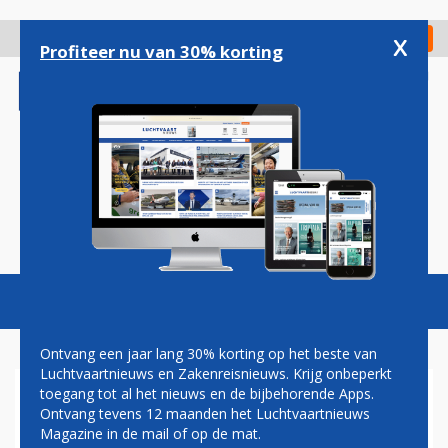
Overslaan
en
x
Digitaal Magazine
Registreer
Check in
naar
Profiteer nu van 30% korting
de
inhoud
gaan
Magazine
Podcasts
Vacatures
Toggl
naviga
Ontvang een jaar lang 30% korting op het beste van
Luchtvaartnieuws en Zakenreisnieuws. Krijg onbeperkt
toegang tot al het nieuws en de bijbehorende Apps.
UNITED AIRLINES MET
Ontvang tevens 12 maanden het Luchtvaartnieuws
BOEING 787-10 EERST OP
Magazine in de mail of op de mat.