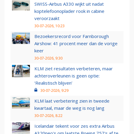
SWISS-Airbus A330 wijkt uit nadat
koptelefoonoplader rook in cabine
veroorzaakt
30-07-2026, 10:23
Bezoekersrecord voor Farnborough
Airshow: 41 procent meer dan de vorige
keer
30-07-2026, 9:30
KLM ziet resultaten verbeteren, maar
achteroverleunen is geen optie:
‘Realistisch blijven’
30-07-2026, 9:29
KLM laat verbetering zien in tweede
kwartaal, maar de weg is nog lang
30-07-2026, 8:22
Icelandair tekent voor zes extra Airbus
A320neo's om laatste Boeing 757's af te