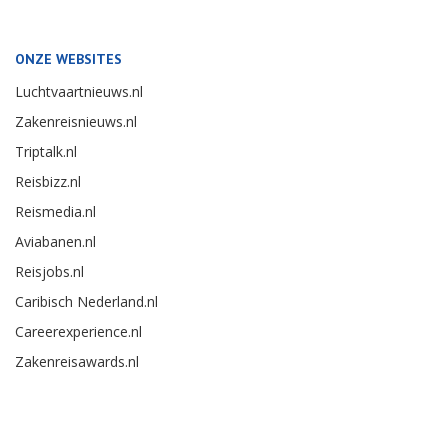
ONZE WEBSITES
Luchtvaartnieuws.nl
Zakenreisnieuws.nl
Triptalk.nl
Reisbizz.nl
Reismedia.nl
Aviabanen.nl
Reisjobs.nl
Caribisch Nederland.nl
Careerexperience.nl
Zakenreisawards.nl