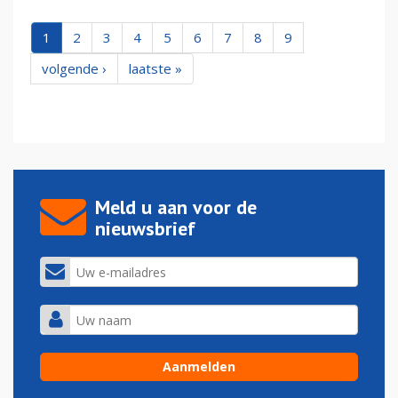
1
2
3
4
5
6
7
8
9
volgende ›
laatste »
Meld u aan voor de
nieuwsbrief