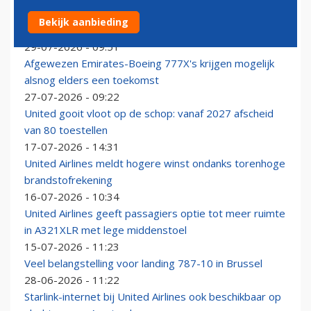
American was niet de enige Amerikaanse maatschappij
Bekijk aanbieding
waarmee United een fusie wilde
29-07-2026 - 09:51
Afgewezen Emirates-Boeing 777X's krijgen mogelijk
alsnog elders een toekomst
27-07-2026 - 09:22
United gooit vloot op de schop: vanaf 2027 afscheid
van 80 toestellen
17-07-2026 - 14:31
United Airlines meldt hogere winst ondanks torenhoge
brandstofrekening
16-07-2026 - 10:34
United Airlines geeft passagiers optie tot meer ruimte
in A321XLR met lege middenstoel
15-07-2026 - 11:23
Veel belangstelling voor landing 787-10 in Brussel
28-06-2026 - 11:22
Starlink-internet bij United Airlines ook beschikbaar op