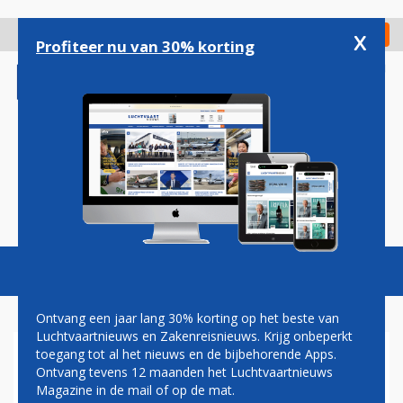
Overslaan
en
x
Digitaal Magazine
Registreer
Check in
naar
Profiteer nu van 30% korting
de
inhoud
gaan
Magazine
Podcasts
Vacatures
Toggl
naviga
Ontvang een jaar lang 30% korting op het beste van
Luchtvaartnieuws en Zakenreisnieuws. Krijg onbeperkt
toegang tot al het nieuws en de bijbehorende Apps.
UNITED AIRLINES
Ontvang tevens 12 maanden het Luchtvaartnieuws
Magazine in de mail of op de mat.