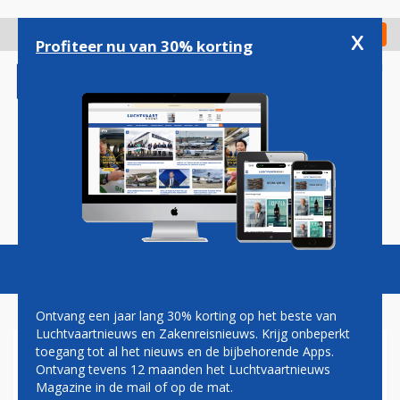
Overslaan
en
x
Digitaal Magazine
Registreer
Check in
naar
Profiteer nu van 30% korting
de
inhoud
gaan
Magazine
Podcasts
Vacatures
Toggl
naviga
Ontvang een jaar lang 30% korting op het beste van
Luchtvaartnieuws en Zakenreisnieuws. Krijg onbeperkt
toegang tot al het nieuws en de bijbehorende Apps.
VERHAGEN
Ontvang tevens 12 maanden het Luchtvaartnieuws
Magazine in de mail of op de mat.