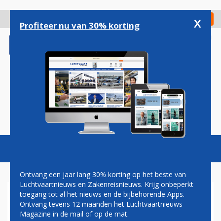
Overslaan
en
x
Digitaal Magazine
Registreer
Check in
naar
Profiteer nu van 30% korting
de
inhoud
gaan
Magazine
Podcasts
Vacatures
Toggl
naviga
Ontvang een jaar lang 30% korting op het beste van
Luchtvaartnieuws en Zakenreisnieuws. Krijg onbeperkt
toegang tot al het nieuws en de bijbehorende Apps.
VERHAGEN
Ontvang tevens 12 maanden het Luchtvaartnieuws
Magazine in de mail of op de mat.