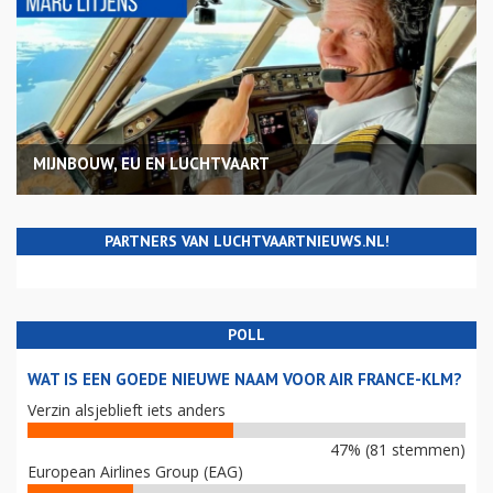
MIJNBOUW, EU EN LUCHTVAART
PARTNERS VAN LUCHTVAARTNIEUWS.NL!
POLL
WAT IS EEN GOEDE NIEUWE NAAM VOOR AIR FRANCE-KLM?
Verzin alsjeblieft iets anders
47% (81 stemmen)
European Airlines Group (EAG)