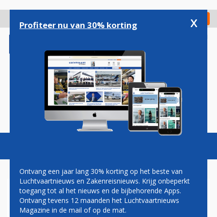
Overslaan
en
x
Digitaal Magazine
Registreer
Check in
naar
Profiteer nu van 30% korting
de
inhoud
gaan
Magazine
Podcasts
Vacatures
Toggl
naviga
Ontvang een jaar lang 30% korting op het beste van
Luchtvaartnieuws en Zakenreisnieuws. Krijg onbeperkt
toegang tot al het nieuws en de bijbehorende Apps.
VERHAGEN
Ontvang tevens 12 maanden het Luchtvaartnieuws
Magazine in de mail of op de mat.