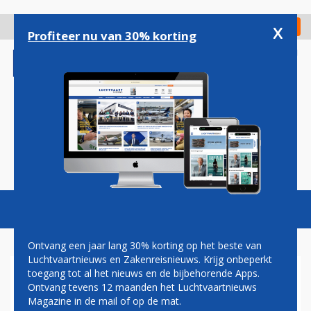
Overslaan
en
x
Digitaal Magazine
Registreer
Check in
naar
Profiteer nu van 30% korting
de
inhoud
gaan
Magazine
Podcasts
Vacatures
Toggl
naviga
Ontvang een jaar lang 30% korting op het beste van
Luchtvaartnieuws en Zakenreisnieuws. Krijg onbeperkt
toegang tot al het nieuws en de bijbehorende Apps.
VOORZITTER VNV WIL NA
Ontvang tevens 12 maanden het Luchtvaartnieuws
RAMP MH17 VOORAL
Magazine in de mail of op de mat.