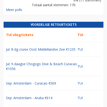
6% (11 stemmen)
Totaal aantal stemmen: 170
Meer polls
VOORDELIGE RETOURTICKETS
TUI vliegtickets
TUI
Jul: 8-dg cruise Oost Middellandse Zee €1235
TUI
Jul: 9-daagse Chogogo Dive & Beach Curacao
TUI
€1056
Sep: Amsterdam - Curacao €569
TUI
Sep: Amsterdam - Aruba €614
TUI