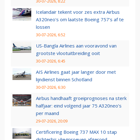
30-07-2026, 8:22
Icelandair tekent voor zes extra Airbus
A320neo's om laatste Boeing 757's af te
lossen
30-07-2026, 6:52
US-Bangla Airlines aan vooravond van
grootste vlootuitbreiding ooit
30-07-2026, 6:45
AIS Airlines gaat jaar langer door met
lijndienst binnen Schotland
30-07-2026, 6:30
Airbus handhaaft groeiprognoses na sterk
halfjaar: eind volgend jaar 75 A320neo’s
per maand
29-07-2026, 20:09
Certificering Boeing 737 MAX 10 stap
dichterbij: vliegproeven afgerond