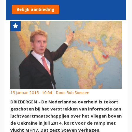
VOORUITKIJKEN
Bekijk aanbieding
15 januari 2015 - 10:04 | Door:
Rob Somsen
DRIEBERGEN - De Nederlandse overheid is tekort
geschoten bij het verstrekken van informatie aan
luchtvaartmaatschappijen over het vliegen boven
de Oekraïne in juli 2014, kort voor de ramp met
vlucht MH17. Dat zegt Steven Verhagen,