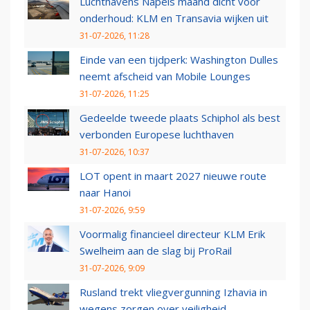
Luchthavens Napels maand dicht voor
onderhoud: KLM en Transavia wijken uit
31-07-2026, 11:28
Einde van een tijdperk: Washington Dulles
neemt afscheid van Mobile Lounges
31-07-2026, 11:25
Gedeelde tweede plaats Schiphol als best
verbonden Europese luchthaven
31-07-2026, 10:37
LOT opent in maart 2027 nieuwe route
naar Hanoi
31-07-2026, 9:59
Voormalig financieel directeur KLM Erik
Swelheim aan de slag bij ProRail
31-07-2026, 9:09
Rusland trekt vliegvergunning Izhavia in
wegens zorgen over veiligheid