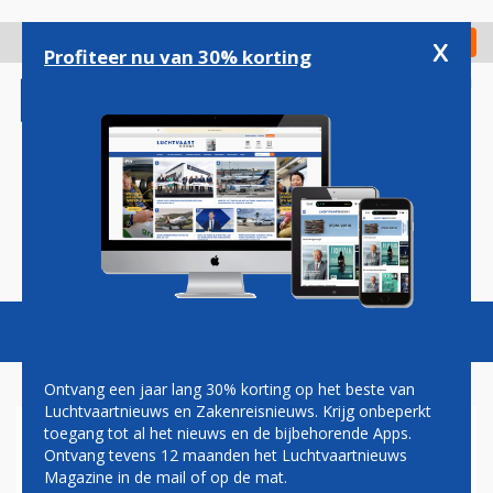
Overslaan
en
x
Digitaal Magazine
Registreer
Check in
naar
Profiteer nu van 30% korting
de
inhoud
gaan
Magazine
Podcasts
Vacatures
Toggl
naviga
Ontvang een jaar lang 30% korting op het beste van
Luchtvaartnieuws en Zakenreisnieuws. Krijg onbeperkt
toegang tot al het nieuws en de bijbehorende Apps.
VLUCHTVERTRAGING
Ontvang tevens 12 maanden het Luchtvaartnieuws
Magazine in de mail of op de mat.