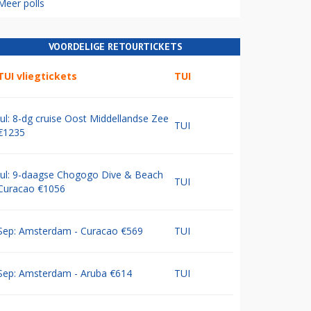
Meer polls
VOORDELIGE RETOURTICKETS
TUI vliegtickets
TUI
Jul: 8-dg cruise Oost Middellandse Zee
TUI
€1235
Jul: 9-daagse Chogogo Dive & Beach
TUI
Curacao €1056
Sep: Amsterdam - Curacao €569
TUI
Sep: Amsterdam - Aruba €614
TUI