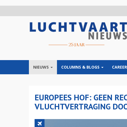
Overslaan
en
naar
de
inhoud
gaan
NIEUWS
COLUMNS & BLOGS
CAREER
EUROPEES HOF: GEEN REC
VLUCHTVERTRAGING DOO