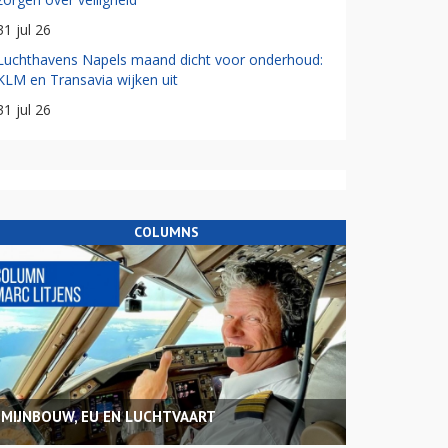
31 jul 26
Luchthavens Napels maand dicht voor onderhoud:
KLM en Transavia wijken uit
31 jul 26
COLUMNS
MIJNBOUW, EU EN LUCHTVAART