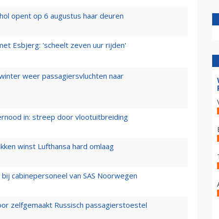
hol opent op 6 augustus haar deuren
t Esbjerg: 'scheelt zeven uur rijden'
 winter weer passagiersvluchten naar
ernood in: streep door vlootuitbreiding
ukken winst Lufthansa hard omlaag
 bij cabinepersoneel van SAS Noorwegen
voor zelfgemaakt Russisch passagierstoestel