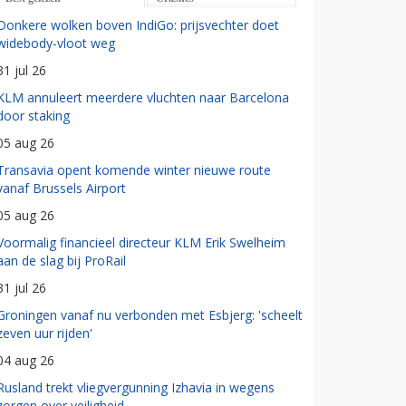
Donkere wolken boven IndiGo: prijsvechter doet
widebody-vloot weg
31 jul 26
KLM annuleert meerdere vluchten naar Barcelona
door staking
05 aug 26
Transavia opent komende winter nieuwe route
vanaf Brussels Airport
05 aug 26
Voormalig financieel directeur KLM Erik Swelheim
aan de slag bij ProRail
31 jul 26
Groningen vanaf nu verbonden met Esbjerg: 'scheelt
zeven uur rijden'
04 aug 26
Rusland trekt vliegvergunning Izhavia in wegens
zorgen over veiligheid