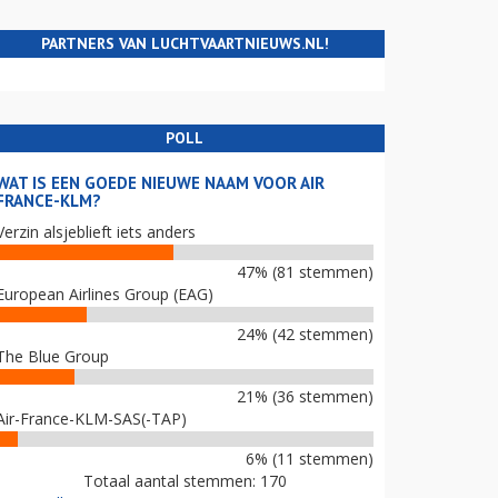
PARTNERS VAN LUCHTVAARTNIEUWS.NL!
POLL
WAT IS EEN GOEDE NIEUWE NAAM VOOR AIR
FRANCE-KLM?
Verzin alsjeblieft iets anders
47% (81 stemmen)
European Airlines Group (EAG)
24% (42 stemmen)
The Blue Group
21% (36 stemmen)
Air-France-KLM-SAS(-TAP)
6% (11 stemmen)
Totaal aantal stemmen: 170