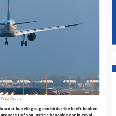
n Tegel Airport
doordat hun vliegtuig een birdstrike heeft hebben
uropese Hof van Justitie bepaalde dat in geval