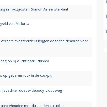
g in Tadzjikistan: Somon Air eerste klant
gveld van Mallorca
verder: investeerders krijgen dezelfde deadline voor
ag op rij vlucht naar Schiphol
es op gevaren rook in de cockpit
prijsvechter doet widebody-vloot weg
cht aangehouden met duizenden xtc-pillen