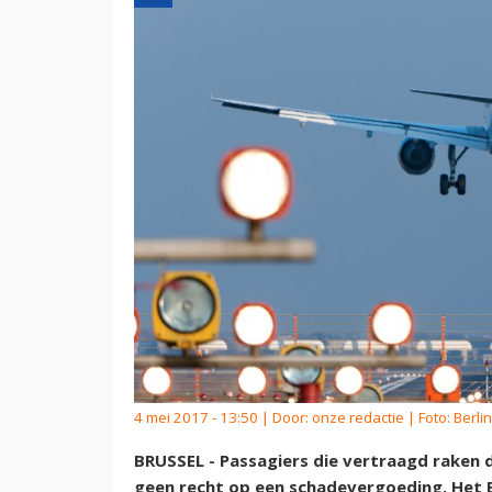
4 mei 2017 - 13:50 | Door:
onze redactie
| Foto: Berli
BRUSSEL - Passagiers die vertraagd raken 
geen recht op een schadevergoeding. Het E