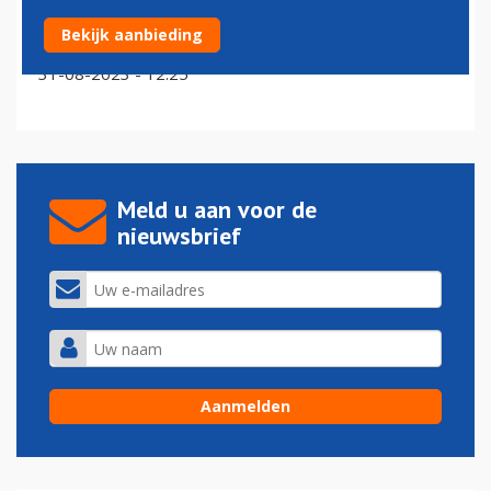
Ook vrachtsector roept Tweede Kamer op om
Bekijk aanbieding
Schiphol-krimp controversieel te verklaren
31-08-2023 - 12:25
Meld u aan voor de
nieuwsbrief