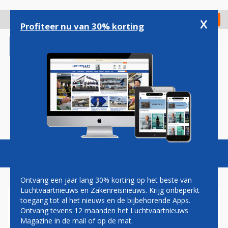
Overslaan
en
x
Digitaal Magazine
Registreer
Check in
naar
Profiteer nu van 30% korting
de
inhoud
gaan
Magazine
Podcasts
Vacatures
Toggl
naviga
Ontvang een jaar lang 30% korting op het beste van
Luchtvaartnieuws en Zakenreisnieuws. Krijg onbeperkt
toegang tot al het nieuws en de bijbehorende Apps.
VRACHTSECTOR
Ontvang tevens 12 maanden het Luchtvaartnieuws
Magazine in de mail of op de mat.