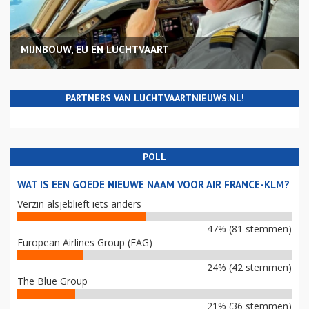
MIJNBOUW, EU EN LUCHTVAART
PARTNERS VAN LUCHTVAARTNIEUWS.NL!
POLL
WAT IS EEN GOEDE NIEUWE NAAM VOOR AIR FRANCE-KLM?
Verzin alsjeblieft iets anders
47% (81 stemmen)
European Airlines Group (EAG)
24% (42 stemmen)
The Blue Group
21% (36 stemmen)