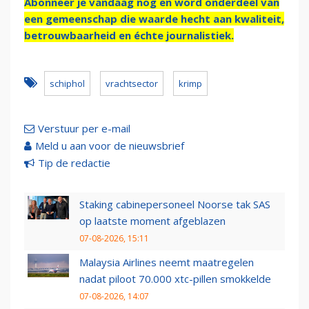
Abonneer je vandaag nog en word onderdeel van
een gemeenschap die waarde hecht aan kwaliteit,
betrouwbaarheid en échte journalistiek.
schiphol
vrachtsector
krimp
Verstuur per e-mail
Meld u aan voor de nieuwsbrief
Tip de redactie
Staking cabinepersoneel Noorse tak SAS
op laatste moment afgeblazen
07-08-2026, 15:11
Malaysia Airlines neemt maatregelen
nadat piloot 70.000 xtc-pillen smokkelde
07-08-2026, 14:07