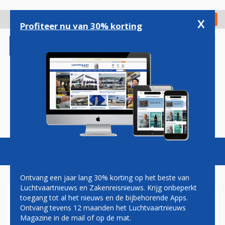
Overslaan
en
x
Digitaal Magazine
Registreer
Check in
naar
Profiteer nu van 30% korting
de
inhoud
gaan
Magazine
Podcasts
Vacatures
Toggl
naviga
Ontvang een jaar lang 30% korting op het beste van
Luchtvaartnieuws en Zakenreisnieuws. Krijg onbeperkt
toegang tot al het nieuws en de bijbehorende Apps.
OOK VRACHTSECTOR ROEPT
Ontvang tevens 12 maanden het Luchtvaartnieuws
TWEEDE KAMER OP OM
Magazine in de mail of op de mat.