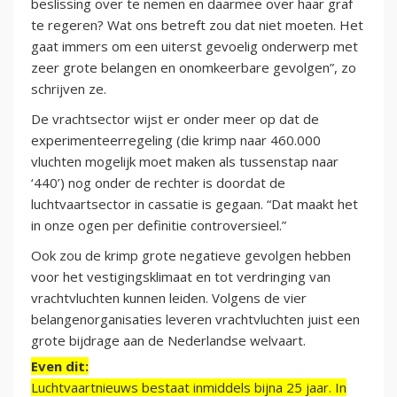
beslissing over te nemen en daarmee over haar graf
te regeren? Wat ons betreft zou dat niet moeten. Het
gaat immers om een uiterst gevoelig onderwerp met
zeer grote belangen en onomkeerbare gevolgen”, zo
schrijven ze.
De vrachtsector wijst er onder meer op dat de
experimenteerregeling (die krimp naar 460.000
vluchten mogelijk moet maken als tussenstap naar
‘440’) nog onder de rechter is doordat de
luchtvaartsector in cassatie is gegaan. “Dat maakt het
in onze ogen per definitie controversieel.”
Ook zou de krimp grote negatieve gevolgen hebben
voor het vestigingsklimaat en tot verdringing van
vrachtvluchten kunnen leiden. Volgens de vier
belangenorganisaties leveren vrachtvluchten juist een
grote bijdrage aan de Nederlandse welvaart.
Even dit:
Luchtvaartnieuws bestaat inmiddels bijna 25 jaar. In