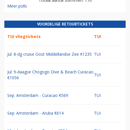
Totaal aantal stemmen: 170
Meer polls
VOORDELIGE RETOURTICKETS
TUI vliegtickets
TUI
Jul: 8-dg cruise Oost Middellandse Zee €1235
TUI
Jul: 9-daagse Chogogo Dive & Beach Curacao
TUI
€1056
Sep: Amsterdam - Curacao €569
TUI
Sep: Amsterdam - Aruba €614
TUI