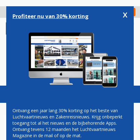
Overslaan
en
x
Digitaal Magazine
Registreer
Check in
naar
Profiteer nu van 30% korting
de
inhoud
gaan
Magazine
Podcasts
Vacatures
Toggl
naviga
Ontvang een jaar lang 30% korting op het beste van
Luchtvaartnieuws en Zakenreisnieuws. Krijg onbeperkt
toegang tot al het nieuws en de bijbehorende Apps.
ZOEKTOCHT
Ontvang tevens 12 maanden het Luchtvaartnieuws
Magazine in de mail of op de mat.