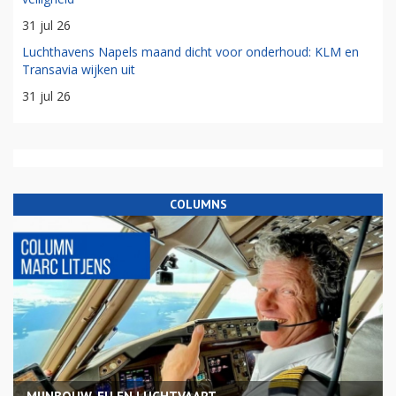
31 jul 26
Luchthavens Napels maand dicht voor onderhoud: KLM en
Transavia wijken uit
31 jul 26
COLUMNS