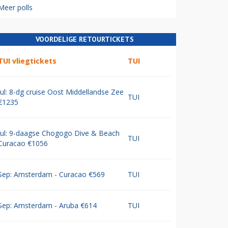
Meer polls
VOORDELIGE RETOURTICKETS
TUI vliegtickets
TUI
Jul: 8-dg cruise Oost Middellandse Zee
TUI
€1235
Jul: 9-daagse Chogogo Dive & Beach
TUI
Curacao €1056
Sep: Amsterdam - Curacao €569
TUI
Sep: Amsterdam - Aruba €614
TUI