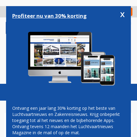
Overslaan
en
x
Digitaal Magazine
Registreer
Check in
naar
Profiteer nu van 30% korting
de
inhoud
gaan
Magazine
Podcasts
Vacatures
Toggl
naviga
Ontvang een jaar lang 30% korting op het beste van
Luchtvaartnieuws en Zakenreisnieuws. Krijg onbeperkt
toegang tot al het nieuws en de bijbehorende Apps.
MH17
Ontvang tevens 12 maanden het Luchtvaartnieuws
Magazine in de mail of op de mat.