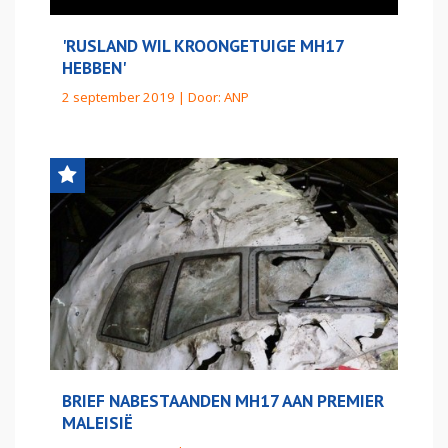
'RUSLAND WIL KROONGETUIGE MH17
HEBBEN'
2 september 2019 | Door:
ANP
BRIEF NABESTAANDEN MH17 AAN PREMIER
MALEISIË