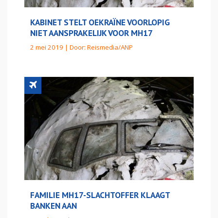
KABINET STELT OEKRAÏNE VOORLOPIG
NIET AANSPRAKELIJK VOOR MH17
2 mei 2019 | Door:
Reismedia/ANP
FAMILIE MH17-SLACHTOFFER KLAAGT
BANKEN AAN