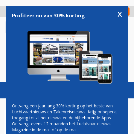
Overslaan
en
x
Digitaal Magazine
Registreer
Check in
naar
Profiteer nu van 30% korting
de
inhoud
gaan
Magazine
Podcasts
Vacatures
Toggl
naviga
Ontvang een jaar lang 30% korting op het beste van
Luchtvaartnieuws en Zakenreisnieuws. Krijg onbeperkt
toegang tot al het nieuws en de bijbehorende Apps.
MH17
Ontvang tevens 12 maanden het Luchtvaartnieuws
Magazine in de mail of op de mat.