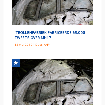
'TROLLENFABRIEK FABRICEERDE 65.000
TWEETS OVER MH17'
13 mei 2019 | Door:
ANP