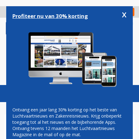
Overslaan
en
x
Digitaal Magazine
Registreer
Check in
naar
Profiteer nu van 30% korting
de
inhoud
gaan
Magazine
Podcasts
Vacatures
Toggl
naviga
Ontvang een jaar lang 30% korting op het beste van
Luchtvaartnieuws en Zakenreisnieuws. Krijg onbeperkt
toegang tot al het nieuws en de bijbehorende Apps.
MH17
Ontvang tevens 12 maanden het Luchtvaartnieuws
Magazine in de mail of op de mat.