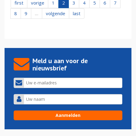
first
vorige
1
2
3
4
5
6
7
8
9
…
volgende
last
Meld u aan voor de
nieuwsbrief