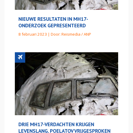
NIEUWE RESULTATEN IN MH17-
ONDERZOEK GEPRESENTEERD
8 februari 2023 | Door:
Reismedia / ANP
DRIE MH17-VERDACHTEN KRIJGEN
LEVENSLANG, POELATOV VRIJGESPROKEN