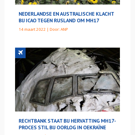
NEDERLANDSE EN AUSTRALISCHE KLACHT
BIJ ICAO TEGEN RUSLAND OM MH17
14 maart 2022 | Door:
ANP
RECHTBANK STAAT BIJ HERVATTING MH17-
PROCES STIL BIJ OORLOG IN OEKRAÏNE