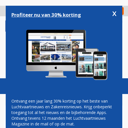
Overslaan
en
x
Digitaal Magazine
Registreer
Check in
naar
Profiteer nu van 30% korting
de
inhoud
gaan
Magazine
Podcasts
Vacatures
Toggl
naviga
Ontvang een jaar lang 30% korting op het beste van
Luchtvaartnieuws en Zakenreisnieuws. Krijg onbeperkt
toegang tot al het nieuws en de bijbehorende Apps.
PARIS AIR SHOW 2017
Ontvang tevens 12 maanden het Luchtvaartnieuws
Magazine in de mail of op de mat.