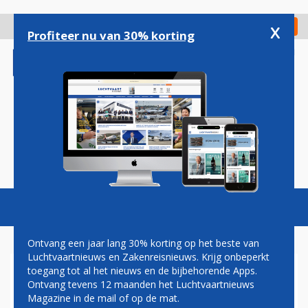
Overslaan
en
x
Digitaal Magazine
Registreer
Check in
naar
Profiteer nu van 30% korting
de
inhoud
gaan
Magazine
Podcasts
Vacatures
Toggl
naviga
Ontvang een jaar lang 30% korting op het beste van
Luchtvaartnieuws en Zakenreisnieuws. Krijg onbeperkt
toegang tot al het nieuws en de bijbehorende Apps.
PARIS AIR SHOW 2017
Ontvang tevens 12 maanden het Luchtvaartnieuws
Magazine in de mail of op de mat.