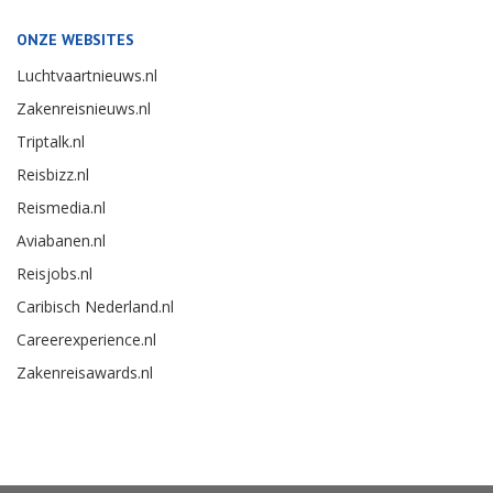
ONZE WEBSITES
Luchtvaartnieuws.nl
Zakenreisnieuws.nl
Triptalk.nl
Reisbizz.nl
Reismedia.nl
Aviabanen.nl
Reisjobs.nl
Caribisch Nederland.nl
Careerexperience.nl
Zakenreisawards.nl