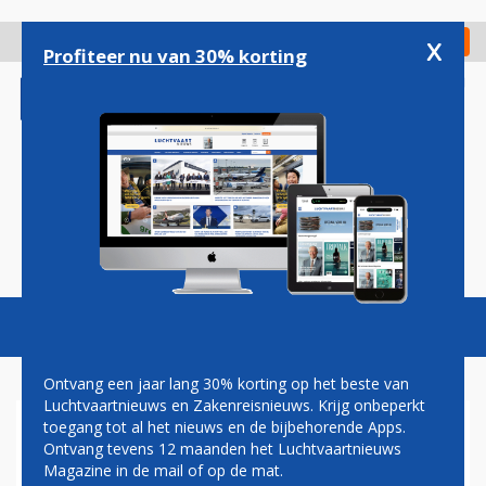
Overslaan
en
x
Digitaal Magazine
Registreer
Check in
naar
Profiteer nu van 30% korting
de
inhoud
gaan
Magazine
Podcasts
Vacatures
Toggl
naviga
Ontvang een jaar lang 30% korting op het beste van
Luchtvaartnieuws en Zakenreisnieuws. Krijg onbeperkt
toegang tot al het nieuws en de bijbehorende Apps.
POSITIEF REISADVIES VOOR
Ontvang tevens 12 maanden het Luchtvaartnieuws
CORSICA EN HONGARIJE
Magazine in de mail of op de mat.