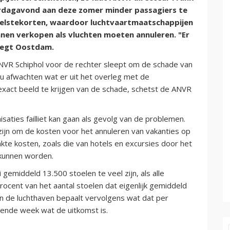
dagavond aan deze zomer minder passagiers te
lstekorten, waardoor luchtvaartmaatschappijen
nen verkopen als vluchten moeten annuleren. "Er
 zegt Oostdam.
VR Schiphol voor de rechter sleept om de schade van
nu afwachten wat er uit het overleg met de
xact beeld te krijgen van de schade, schetst de ANVR
saties failliet kan gaan als gevolg van de problemen.
 zijn om de kosten voor het annuleren van vakanties op
akte kosten, zoals die van hotels en excursies door het
 kunnen worden.
 gemiddeld 13.500 stoelen te veel zijn, als alle
 procent van het aantal stoelen dat eigenlijk gemiddeld
an de luchthaven bepaalt vervolgens wat dat per
gende week wat de uitkomst is.