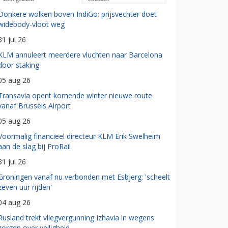
Donkere wolken boven IndiGo: prijsvechter doet
widebody-vloot weg
31 jul 26
KLM annuleert meerdere vluchten naar Barcelona
door staking
05 aug 26
Transavia opent komende winter nieuwe route
vanaf Brussels Airport
05 aug 26
Voormalig financieel directeur KLM Erik Swelheim
aan de slag bij ProRail
31 jul 26
Groningen vanaf nu verbonden met Esbjerg: 'scheelt
zeven uur rijden'
04 aug 26
Rusland trekt vliegvergunning Izhavia in wegens
zorgen over veiligheid