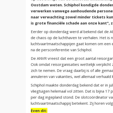
Oostdam weten. Schiphol kondigde donder
verwerken vanwege aanhoudende personee
naar verwachting zowel minder tickets kun
is grote financiële schade aan onze kant",
Eerder op donderdag werd al bekend dat de AN
de chaos op de luchthaven te verhalen. Het is 
luchtvaartmaatschappijen gaat komen om een e
na de persconferentie van Schiphol.
De ANVR vreest dat een groot aantal reisorgani
Ook omdat reisorganisaties wettelijk verplicht
zich te nemen. De vraag daarbij is of alle gema
annuleren van vakanties, wel allemaal verhaald
Schiphol maakte donderdag bekend dat er in juli
vliegtuigen helemaal vol zitten. Dat is bijna 17
per dag ingepland stond. De slotcoördinator v
luchtvaartmaatschappij betekent. Zij horen vol
Even dit: