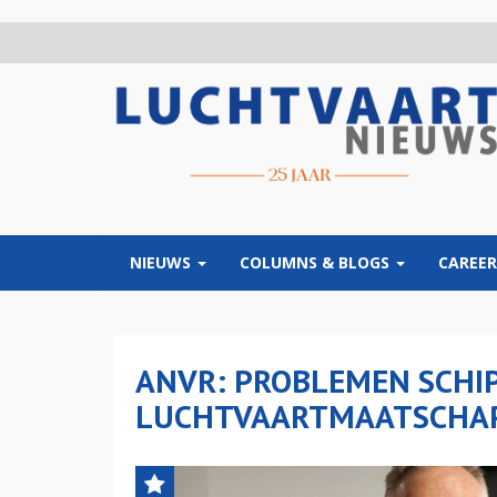
Overslaan
en
naar
de
inhoud
gaan
NIEUWS
COLUMNS & BLOGS
CAREER
ANVR: PROBLEMEN SCHI
LUCHTVAARTMAATSCHAP