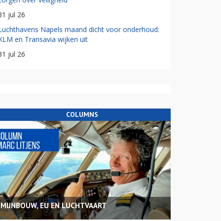
31 jul 26
Luchthavens Napels maand dicht voor onderhoud:
KLM en Transavia wijken uit
31 jul 26
COLUMNS
MIJNBOUW, EU EN LUCHTVAART