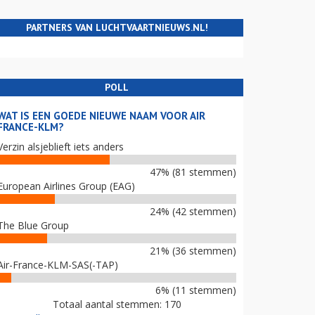
PARTNERS VAN LUCHTVAARTNIEUWS.NL!
POLL
WAT IS EEN GOEDE NIEUWE NAAM VOOR AIR
FRANCE-KLM?
Verzin alsjeblieft iets anders
47% (81 stemmen)
European Airlines Group (EAG)
24% (42 stemmen)
The Blue Group
21% (36 stemmen)
Air-France-KLM-SAS(-TAP)
6% (11 stemmen)
Totaal aantal stemmen: 170