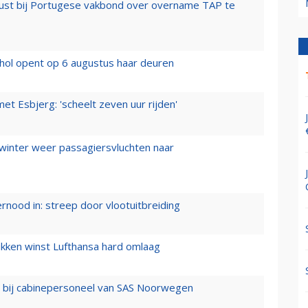
rust bij Portugese vakbond over overname TAP te
hol opent op 6 augustus haar deuren
t Esbjerg: 'scheelt zeven uur rijden'
 winter weer passagiersvluchten naar
ernood in: streep door vlootuitbreiding
ukken winst Lufthansa hard omlaag
 bij cabinepersoneel van SAS Noorwegen