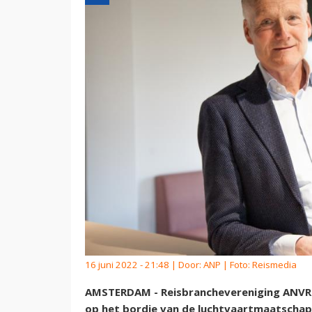
16 juni 2022 - 21:48 | Door:
ANP
| Foto: Reismedia
AMSTERDAM - Reisbranchevereniging ANVR i
op het bordje van de luchtvaartmaatschap