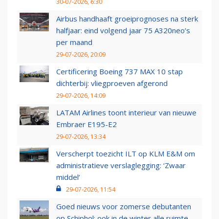
30-07-2026, 6:30
Airbus handhaaft groeiprognoses na sterk
halfjaar: eind volgend jaar 75 A320neo’s
per maand
29-07-2026, 20:09
Certificering Boeing 737 MAX 10 stap
dichterbij: vliegproeven afgerond
29-07-2026, 14:09
LATAM Airlines toont interieur van nieuwe
Embraer E195-E2
29-07-2026, 13:34
Verscherpt toezicht ILT op KLM E&M om
administratieve verslaglegging: ‘Zwaar
middel’
29-07-2026, 11:54
Goed nieuws voor zomerse debutanten
op Schiphol: ook in de winter alle ruimte