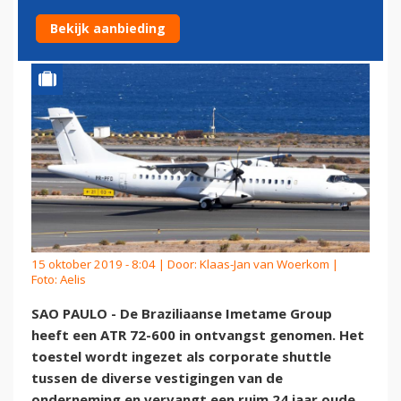
600
Bekijk aanbieding
15 oktober 2019 - 8:04 | Door:
Klaas-Jan van Woerkom
|
Foto: Aelis
SAO PAULO - De Braziliaanse Imetame Group
heeft een ATR 72-600 in ontvangst genomen. Het
toestel wordt ingezet als corporate shuttle
tussen de diverse vestigingen van de
onderneming en vervangt een ruim 24 jaar oude