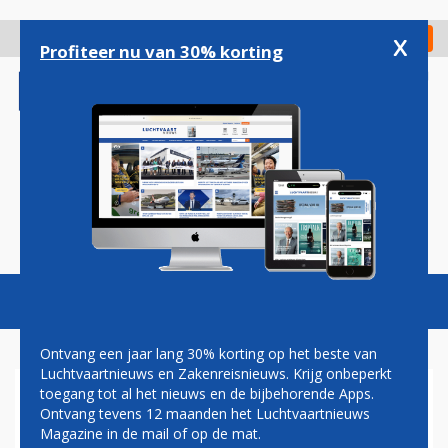
Overslaan
en
x
Digitaal Magazine
Registreer
Check in
naar
Profiteer nu van 30% korting
de
inhoud
gaan
Magazine
Podcasts
Vacatures
Toggl
naviga
Ontvang een jaar lang 30% korting op het beste van
Luchtvaartnieuws en Zakenreisnieuws. Krijg onbeperkt
toegang tot al het nieuws en de bijbehorende Apps.
BRAZILIAANSE IMETAME
Ontvang tevens 12 maanden het Luchtvaartnieuws
GROUP ONTVANGT ATR 72-
Magazine in de mail of op de mat.