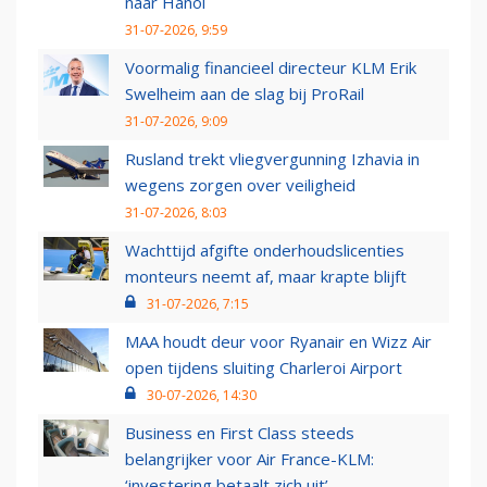
naar Hanoi
31-07-2026, 9:59
Voormalig financieel directeur KLM Erik
Swelheim aan de slag bij ProRail
31-07-2026, 9:09
Rusland trekt vliegvergunning Izhavia in
wegens zorgen over veiligheid
31-07-2026, 8:03
Wachttijd afgifte onderhoudslicenties
monteurs neemt af, maar krapte blijft
31-07-2026, 7:15
MAA houdt deur voor Ryanair en Wizz Air
open tijdens sluiting Charleroi Airport
30-07-2026, 14:30
Business en First Class steeds
belangrijker voor Air France-KLM:
‘investering betaalt zich uit’