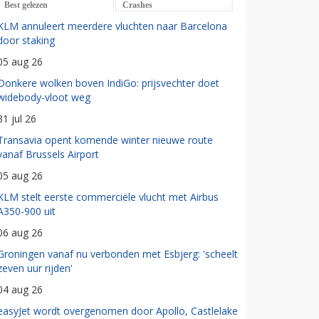
Best gelezen
Crashes
KLM annuleert meerdere vluchten naar Barcelona
door staking
05 aug 26
Donkere wolken boven IndiGo: prijsvechter doet
widebody-vloot weg
31 jul 26
Transavia opent komende winter nieuwe route
vanaf Brussels Airport
05 aug 26
KLM stelt eerste commerciële vlucht met Airbus
A350-900 uit
06 aug 26
Groningen vanaf nu verbonden met Esbjerg: 'scheelt
zeven uur rijden'
04 aug 26
easyJet wordt overgenomen door Apollo, Castlelake