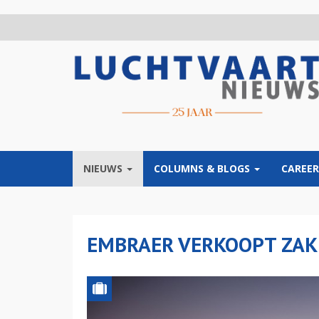
Overslaan
en
naar
de
inhoud
gaan
NIEUWS
COLUMNS & BLOGS
CAREER
EMBRAER VERKOOPT ZAK