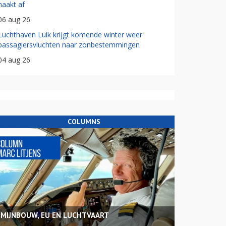
haakt af
06 aug 26
Luchthaven Luik krijgt komende winter weer
passagiersvluchten naar zonbestemmingen
04 aug 26
COLUMNS
MIJNBOUW, EU EN LUCHTVAART