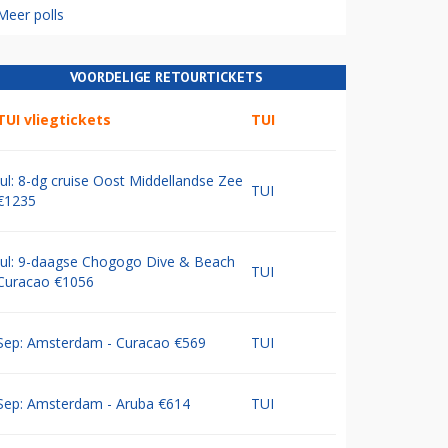
Meer polls
VOORDELIGE RETOURTICKETS
TUI vliegtickets
TUI
Jul: 8-dg cruise Oost Middellandse Zee
TUI
€1235
Jul: 9-daagse Chogogo Dive & Beach
TUI
Curacao €1056
Sep: Amsterdam - Curacao €569
TUI
Sep: Amsterdam - Aruba €614
TUI