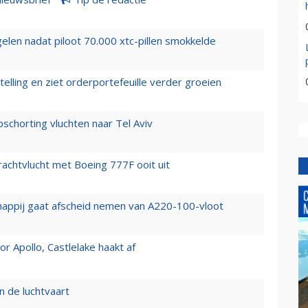
elen nadat piloot 70.000 xtc-pillen smokkelde
elling en ziet orderportefeuille verder groeien
chorting vluchten naar Tel Aviv
vrachtvlucht met Boeing 777F ooit uit
happij gaat afscheid nemen van A220-100-vloot
 Apollo, Castlelake haakt af
n de luchtvaart