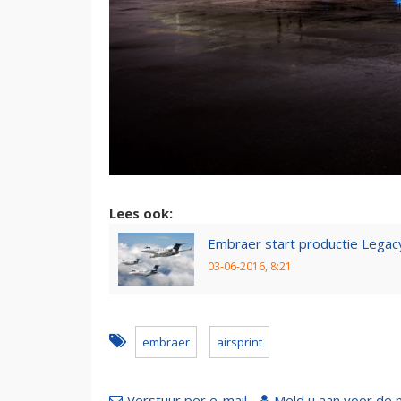
Lees ook:
Embraer start productie Legacy
03-06-2016, 8:21
embraer
airsprint
Verstuur per e-mail
Meld u aan voor de 