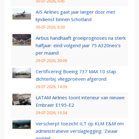
30-07-2026, 6:45
AIS Airlines gaat jaar langer door met
lijndienst binnen Schotland
30-07-2026, 6:30
Airbus handhaaft groeiprognoses na sterk
halfjaar: eind volgend jaar 75 A320neo’s
per maand
29-07-2026, 20:09
Certificering Boeing 737 MAX 10 stap
dichterbij: vliegproeven afgerond
29-07-2026, 14:09
LATAM Airlines toont interieur van nieuwe
Embraer E195-E2
29-07-2026, 13:34
Verscherpt toezicht ILT op KLM E&M om
administratieve verslaglegging: ‘Zwaar
middel’