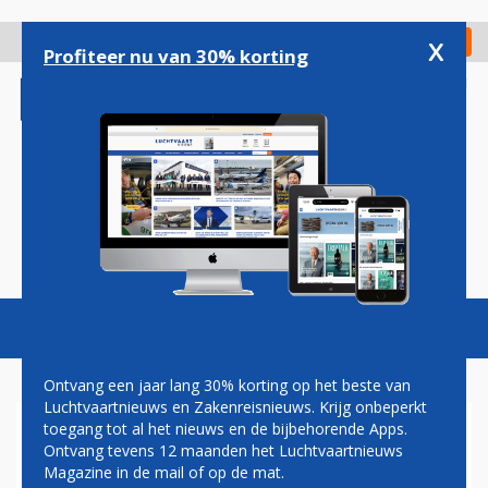
Overslaan
en
x
Digitaal Magazine
Registreer
Check in
naar
Profiteer nu van 30% korting
de
inhoud
gaan
Magazine
Podcasts
Vacatures
Toggl
naviga
Ontvang een jaar lang 30% korting op het beste van
Luchtvaartnieuws en Zakenreisnieuws. Krijg onbeperkt
toegang tot al het nieuws en de bijbehorende Apps.
JETNETHERLANDS BREIDT
Ontvang tevens 12 maanden het Luchtvaartnieuws
VLOOT UIT MET ZAKENJET
Magazine in de mail of op de mat.