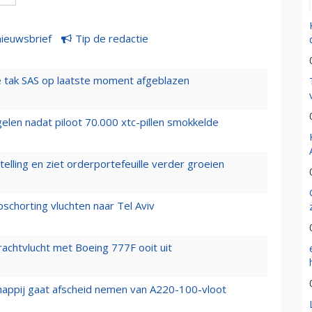
nieuwsbrief
Tip de redactie
 tak SAS op laatste moment afgeblazen
elen nadat piloot 70.000 xtc-pillen smokkelde
elling en ziet orderportefeuille verder groeien
chorting vluchten naar Tel Aviv
vrachtvlucht met Boeing 777F ooit uit
happij gaat afscheid nemen van A220-100-vloot