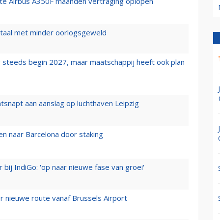
rste Airbus A350F maanden vertraging oplopen
wartaal met minder oorlogsgeweld
 steeds begin 2027, maar maatschappij heeft ook plan
tsnapt aan aanslag op luchthaven Leipzig
n naar Barcelona door staking
 bij IndiGo: 'op naar nieuwe fase van groei'
 nieuwe route vanaf Brussels Airport