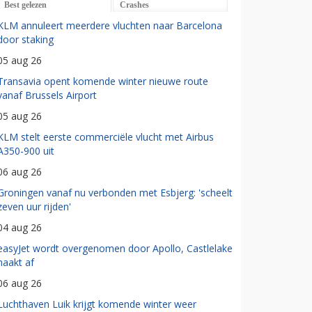
Best gelezen
Crashes
KLM annuleert meerdere vluchten naar Barcelona
door staking
05 aug 26
Transavia opent komende winter nieuwe route
vanaf Brussels Airport
05 aug 26
KLM stelt eerste commerciële vlucht met Airbus
A350-900 uit
06 aug 26
Groningen vanaf nu verbonden met Esbjerg: 'scheelt
zeven uur rijden'
04 aug 26
easyJet wordt overgenomen door Apollo, Castlelake
haakt af
06 aug 26
Luchthaven Luik krijgt komende winter weer