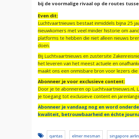
bij de voormalige rivaal op de routes tusse
Even dit:
Luchtvaartnieuws bestaat inmiddels bijna 25 jaa
nieuwkomers met veel minder historie om aand
platforms te hebben die niet alleen nieuws bre
doen.
Bij Luchtvaartnieuws en zustersite Zakenreisn
het leveren van het meest actuele en onafhankel
maakt ons een onmisbare bron voor lezers die g
Abonneer je voor exclusieve content:
Door je te abonneren op Luchtvaartnieuws.nl, 
je toegang tot exclusieve content en jarenlang
Abonneer je vandaag nog en word onderde
kwaliteit, betrouwbaarheid en échte journa
qantas
elmer mesman
singapore airli