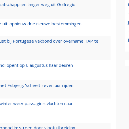
aatschappijen langer weg uit Golfregio
er uit: opnieuw drie nieuwe bestemmingen
rust bij Portugese vakbond over overname TAP te
hol opent op 6 augustus haar deuren
t Esbjerg: 'scheelt zeven uur rijden'
 winter weer passagiersvluchten naar
ernood in: streep door vlootuitbreiding