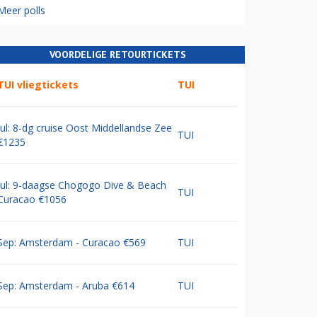
Meer polls
VOORDELIGE RETOURTICKETS
TUI vliegtickets
TUI
Jul: 8-dg cruise Oost Middellandse Zee
TUI
€1235
Jul: 9-daagse Chogogo Dive & Beach
TUI
Curacao €1056
Sep: Amsterdam - Curacao €569
TUI
Sep: Amsterdam - Aruba €614
TUI