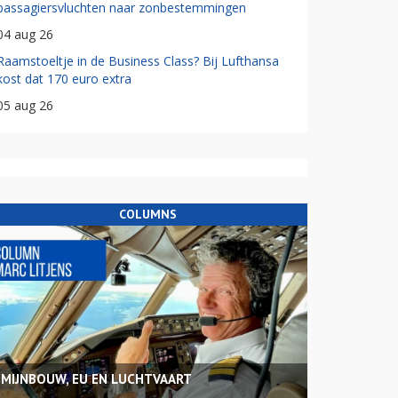
passagiersvluchten naar zonbestemmingen
04 aug 26
Raamstoeltje in de Business Class? Bij Lufthansa
kost dat 170 euro extra
05 aug 26
COLUMNS
MIJNBOUW, EU EN LUCHTVAART