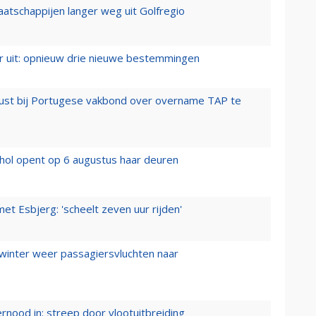
aatschappijen langer weg uit Golfregio
er uit: opnieuw drie nieuwe bestemmingen
rust bij Portugese vakbond over overname TAP te
hol opent op 6 augustus haar deuren
t Esbjerg: 'scheelt zeven uur rijden'
 winter weer passagiersvluchten naar
ernood in: streep door vlootuitbreiding