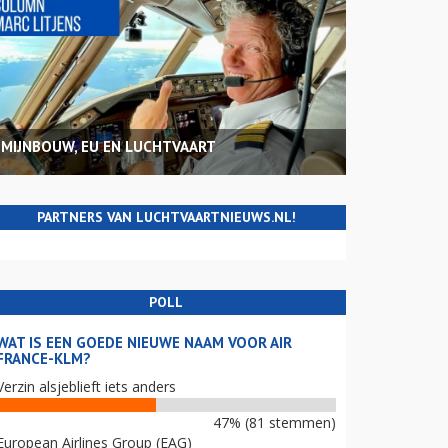
MIJNBOUW, EU EN LUCHTVAART
PARTNERS VAN LUCHTVAARTNIEUWS.NL!
POLL
WAT IS EEN GOEDE NIEUWE NAAM VOOR AIR
FRANCE-KLM?
Verzin alsjeblieft iets anders
47% (81 stemmen)
European Airlines Group (EAG)