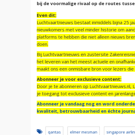
bij de voormalige rivaal op de routes tusse
Even dit:
Luchtvaartnieuws bestaat inmiddels bijna 25 jaa
nieuwkomers met veel minder historie om aand
platforms te hebben die niet alleen nieuws bre
doen.
Bij Luchtvaartnieuws en zustersite Zakenreisn
het leveren van het meest actuele en onafhankel
maakt ons een onmisbare bron voor lezers die g
Abonneer je voor exclusieve content:
Door je te abonneren op Luchtvaartnieuws.nl, 
je toegang tot exclusieve content en jarenlang
Abonneer je vandaag nog en word onderde
kwaliteit, betrouwbaarheid en échte journa
qantas
elmer mesman
singapore airli