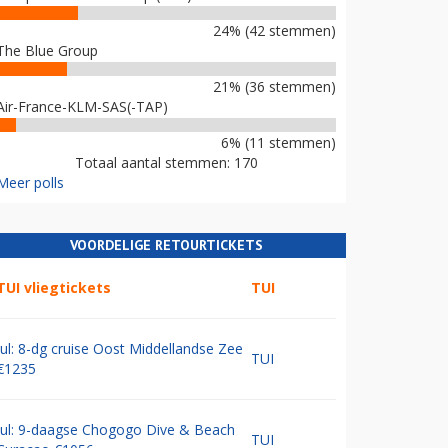
24% (42 stemmen)
The Blue Group
21% (36 stemmen)
Air-France-KLM-SAS(-TAP)
6% (11 stemmen)
Totaal aantal stemmen: 170
Meer polls
VOORDELIGE RETOURTICKETS
TUI vliegtickets
TUI
Jul: 8-dg cruise Oost Middellandse Zee
TUI
€1235
Jul: 9-daagse Chogogo Dive & Beach
TUI