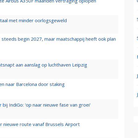
rste Airbus A350F maanden vertraging oplopen
wartaal met minder oorlogsgeweld
 steeds begin 2027, maar maatschappij heeft ook plan
tsnapt aan aanslag op luchthaven Leipzig
n naar Barcelona door staking
 bij IndiGo: 'op naar nieuwe fase van groei'
 nieuwe route vanaf Brussels Airport