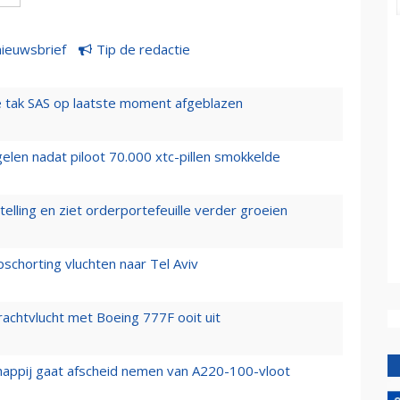
nieuwsbrief
Tip de redactie
 tak SAS op laatste moment afgeblazen
elen nadat piloot 70.000 xtc-pillen smokkelde
elling en ziet orderportefeuille verder groeien
chorting vluchten naar Tel Aviv
vrachtvlucht met Boeing 777F ooit uit
happij gaat afscheid nemen van A220-100-vloot