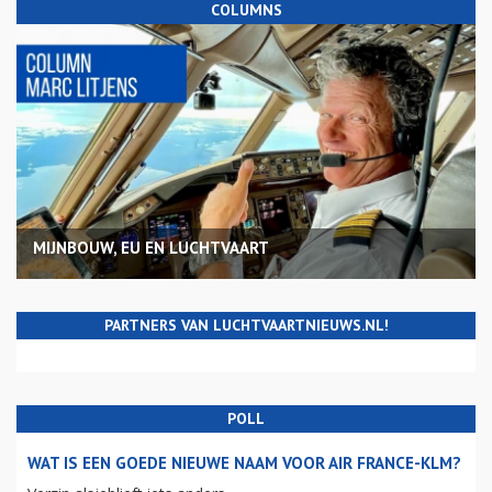
COLUMNS
MIJNBOUW, EU EN LUCHTVAART
PARTNERS VAN LUCHTVAARTNIEUWS.NL!
POLL
WAT IS EEN GOEDE NIEUWE NAAM VOOR AIR FRANCE-KLM?