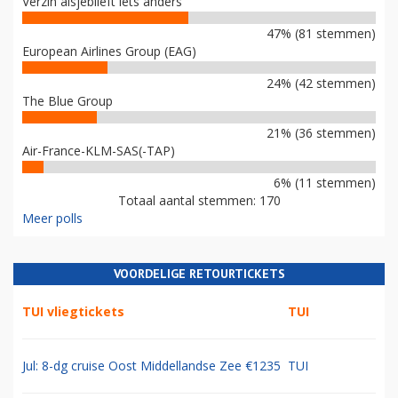
Verzin alsjeblieft iets anders
47% (81 stemmen)
European Airlines Group (EAG)
24% (42 stemmen)
The Blue Group
21% (36 stemmen)
Air-France-KLM-SAS(-TAP)
6% (11 stemmen)
Totaal aantal stemmen: 170
Meer polls
VOORDELIGE RETOURTICKETS
TUI vliegtickets
TUI
Jul: 8-dg cruise Oost Middellandse Zee €1235
TUI