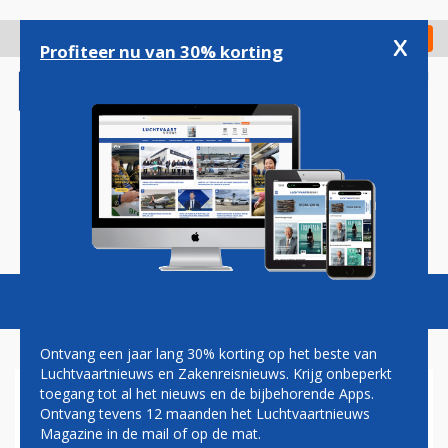
Overslaan
en
x
Digitaal Magazine
Registreer
Check in
naar
Profiteer nu van 30% korting
de
inhoud
gaan
Magazine
Podcasts
Vacatures
Toggl
naviga
Ontvang een jaar lang 30% korting op het beste van
Luchtvaartnieuws en Zakenreisnieuws. Krijg onbeperkt
toegang tot al het nieuws en de bijbehorende Apps.
'PRIGOZJIN AAN BOORD VAN
Ontvang tevens 12 maanden het Luchtvaartnieuws
GECRASHT VLIEGTUIG, GEEN
Magazine in de mail of op de mat.