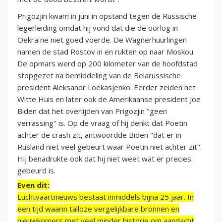
Prigozjin kwam in juni in opstand tegen de Russische
legerleiding omdat hij vond dat die de oorlog in
Oekraïne niet goed voerde. De Wagnerhuurlingen
namen de stad Rostov in en rukten op naar Moskou.
De opmars werd op 200 kilometer van de hoofdstad
stopgezet na bemiddeling van de Belarussische
president Aleksandr Loekasjenko. Eerder zeiden het
Witte Huis en later ook de Amerikaanse president Joe
Biden dat het overlijden van Prigozjin "geen
verrassing" is. Op de vraag of hij denkt dat Poetin
achter de crash zit, antwoordde Biden "dat er in
Rusland niet veel gebeurt waar Poetin niet achter zit".
Hij benadrukte ook dat hij niet weet wat er precies
gebeurd is.
Even dit:
Luchtvaartnieuws bestaat inmiddels bijna 25 jaar. In
een tijd waarin talloze vergelijkbare bronnen en
nieuwkomers met veel minder historie om aandacht