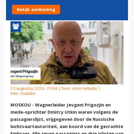
OVERLEVENDEN'
Bekijk aanbieding
23 augustus 2023 - 23:04 | Door:
onze redactie
|
Foto: Youtube
MOSKOU - Wagnerleider Jevgeni Prigozjin en
mede-oprichter Dmitry Utkin waren volgens de
passagierslijst, vrijgegeven door de Russische
luchtvaartautoriteit, aan boord van de gecrashte
Embraer. Alle zeven passagiers en drie piloten van