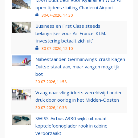
MAA houdt deur voor Ryanair en Wizz Air
open tijdens sluiting Charleroi Airport
30-07-2026, 14:30
Business en First Class steeds
belangrijker voor Air France-KLM:
‘investering betaalt zich uit’
30-07-2026, 12:10
Nabestaanden Germanwings-crash klagen
Duitse staat aan, maar vangen mogelijk
bot
30-07-2026, 11:58
Vraag naar vliegtickets wereldwijd onder
druk door oorlog in het Midden-Oosten
30-07-2026, 10:36
SWISS-Airbus A330 wijkt uit nadat
koptelefoonoplader rook in cabine
veroorzaakt