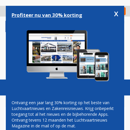
Overslaan
en
x
Digitaal Magazine
Registreer
Check in
naar
Profiteer nu van 30% korting
de
inhoud
gaan
Magazine
Podcasts
Vacatures
Toggl
naviga
Ontvang een jaar lang 30% korting op het beste van
Luchtvaartnieuws en Zakenreisnieuws. Krijg onbeperkt
toegang tot al het nieuws en de bijbehorende Apps.
HYPERMODERNE EUROPESE
Ontvang tevens 12 maanden het Luchtvaartnieuws
SATELLIET GAAT DE RUIMTE
Magazine in de mail of op de mat.