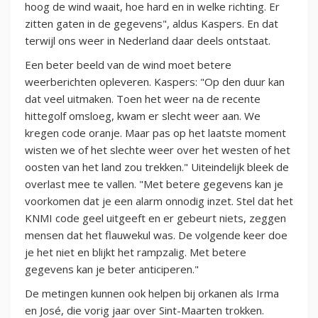
hoog de wind waait, hoe hard en in welke richting. Er
zitten gaten in de gegevens", aldus Kaspers. En dat
terwijl ons weer in Nederland daar deels ontstaat.
Een beter beeld van de wind moet betere
weerberichten opleveren. Kaspers: "Op den duur kan
dat veel uitmaken. Toen het weer na de recente
hittegolf omsloeg, kwam er slecht weer aan. We
kregen code oranje. Maar pas op het laatste moment
wisten we of het slechte weer over het westen of het
oosten van het land zou trekken." Uiteindelijk bleek de
overlast mee te vallen. "Met betere gegevens kan je
voorkomen dat je een alarm onnodig inzet. Stel dat het
KNMI code geel uitgeeft en er gebeurt niets, zeggen
mensen dat het flauwekul was. De volgende keer doe
je het niet en blijkt het rampzalig. Met betere
gegevens kan je beter anticiperen."
De metingen kunnen ook helpen bij orkanen als Irma
en José, die vorig jaar over Sint-Maarten trokken.