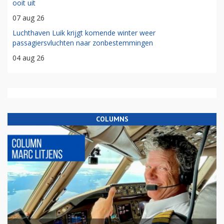
ooit uit
07 aug 26
Luchthaven Luik krijgt komende winter weer
passagiersvluchten naar zonbestemmingen
04 aug 26
COLUMNS