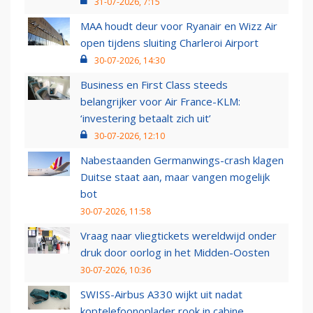
31-07-2026, 7:15
MAA houdt deur voor Ryanair en Wizz Air
open tijdens sluiting Charleroi Airport
30-07-2026, 14:30
Business en First Class steeds
belangrijker voor Air France-KLM:
‘investering betaalt zich uit’
30-07-2026, 12:10
Nabestaanden Germanwings-crash klagen
Duitse staat aan, maar vangen mogelijk
bot
30-07-2026, 11:58
Vraag naar vliegtickets wereldwijd onder
druk door oorlog in het Midden-Oosten
30-07-2026, 10:36
SWISS-Airbus A330 wijkt uit nadat
koptelefoonoplader rook in cabine