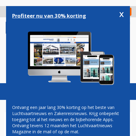
Overslaan
en
x
Digitaal Magazine
Registreer
Check in
naar
Profiteer nu van 30% korting
de
inhoud
gaan
Magazine
Podcasts
Vacatures
Toggl
naviga
Ontvang een jaar lang 30% korting op het beste van
Luchtvaartnieuws en Zakenreisnieuws. Krijg onbeperkt
toegang tot al het nieuws en de bijbehorende Apps.
HYPERMODERNE EUROPESE
Ontvang tevens 12 maanden het Luchtvaartnieuws
SATELLIET GAAT DE RUIMTE
Magazine in de mail of op de mat.