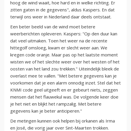
hoog de wind waait, hoe hard en in welke richting. Er
zitten gaten in de gegevens", aldus Kaspers. En dat
terwijl ons weer in Nederland daar deels ontstaat.
Een beter beeld van de wind moet betere
weerberichten opleveren. Kaspers: "Op den duur kan
dat veel uitmaken. Toen het weer na de recente
hittegolf omsloeg, kwam er slecht weer aan. We
kregen code oranje. Maar pas op het laatste moment
wisten we of het slechte weer over het westen of het
oosten van het land zou trekken." Uiteindelijk bleek de
overlast mee te vallen. "Met betere gegevens kan je
voorkomen dat je een alarm onnodig inzet. Stel dat het
KNMI code geel uitgeeft en er gebeurt niets, zeggen
mensen dat het flauwekul was. De volgende keer doe
je het niet en blijkt het rampzalig. Met betere
gegevens kan je beter anticiperen."
De metingen kunnen ook helpen bij orkanen als Irma
en José, die vorig jaar over Sint-Maarten trokken.