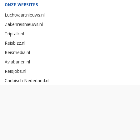
ONZE WEBSITES
Luchtvaartnieuws.nl
Zakenreisnieuws.nl
Triptalk.nl
Reisbizz.nl
Reismedia.nl
Aviabanen.nl
Reisjobs.nl
Caribisch Nederland.nl
Careerexperience.nl
Zakenreisawards.nl
Copyright Reismedia BV 2026 -
Cookieinstellingen