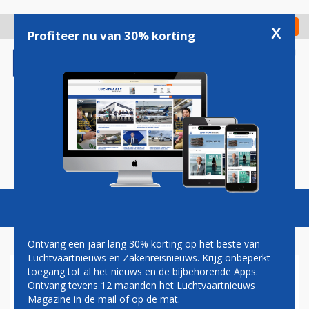
Overslaan
en
x
Digitaal Magazine
Registreer
Check in
naar
Profiteer nu van 30% korting
de
inhoud
gaan
Magazine
Podcasts
Vacatures
Toggl
naviga
Ontvang een jaar lang 30% korting op het beste van
Luchtvaartnieuws en Zakenreisnieuws. Krijg onbeperkt
toegang tot al het nieuws en de bijbehorende Apps.
NASA: RAKETLANCERING
Ontvang tevens 12 maanden het Luchtvaartnieuws
VANAF TRISTAR UITGESTELD
Magazine in de mail of op de mat.