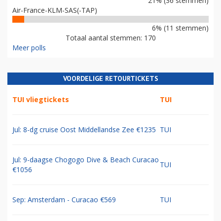
21% (36 stemmen)
Air-France-KLM-SAS(-TAP)
6% (11 stemmen)
Totaal aantal stemmen: 170
Meer polls
VOORDELIGE RETOURTICKETS
TUI vliegtickets
TUI
Jul: 8-dg cruise Oost Middellandse Zee €1235
TUI
Jul: 9-daagse Chogogo Dive & Beach Curacao
TUI
€1056
Sep: Amsterdam - Curacao €569
TUI