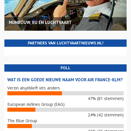
MIJNBOUW, EU EN LUCHTVAART
PARTNERS VAN LUCHTVAARTNIEUWS.NL!
POLL
WAT IS EEN GOEDE NIEUWE NAAM VOOR AIR FRANCE-KLM?
Verzin alsjeblieft iets anders
47% (81 stemmen)
European Airlines Group (EAG)
24% (42 stemmen)
The Blue Group