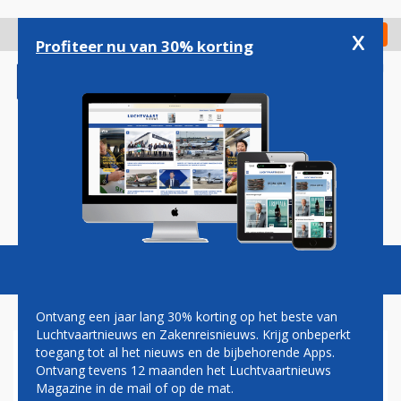
Overslaan
en
x
Digitaal Magazine
Registreer
Check in
naar
Profiteer nu van 30% korting
de
inhoud
gaan
Magazine
Podcasts
Vacatures
Toggl
naviga
Ontvang een jaar lang 30% korting op het beste van
Luchtvaartnieuws en Zakenreisnieuws. Krijg onbeperkt
toegang tot al het nieuws en de bijbehorende Apps.
RUSSISCHE VRACHTRAKET OP
Ontvang tevens 12 maanden het Luchtvaartnieuws
WEG NAAR ISS
Magazine in de mail of op de mat.