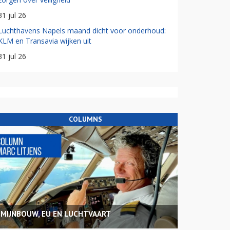
31 jul 26
Luchthavens Napels maand dicht voor onderhoud:
KLM en Transavia wijken uit
31 jul 26
COLUMNS
MIJNBOUW, EU EN LUCHTVAART