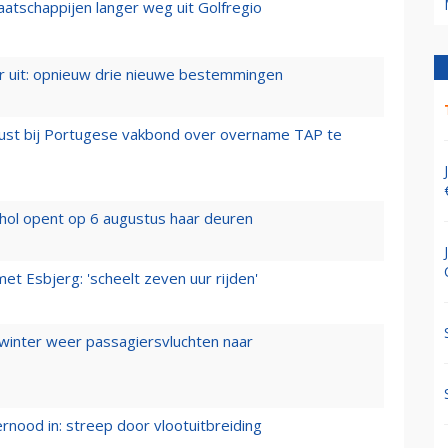
aatschappijen langer weg uit Golfregio
er uit: opnieuw drie nieuwe bestemmingen
rust bij Portugese vakbond over overname TAP te
hol opent op 6 augustus haar deuren
t Esbjerg: 'scheelt zeven uur rijden'
 winter weer passagiersvluchten naar
ernood in: streep door vlootuitbreiding