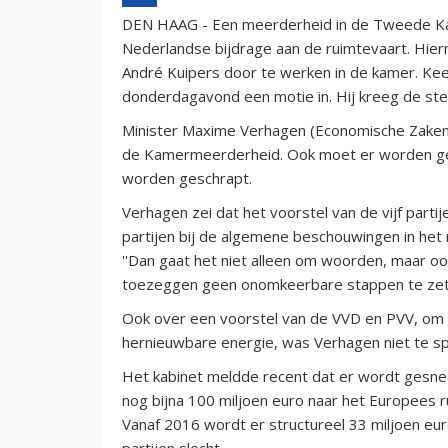
DEN HAAG - Een meerderheid in de Tweede Kam
Nederlandse bijdrage aan de ruimtevaart. Hier
André Kuipers door te werken in de kamer. K
donderdagavond een motie in. Hij kreeg de ste
Minister Maxime Verhagen (Economische Zake
de Kamermeerderheid. Ook moet er worden gez
worden geschrapt.
Verhagen zei dat het voorstel van de vijf partije
partijen bij de algemene beschouwingen in he
''Dan gaat het niet alleen om woorden, maar ook
toezeggen geen onomkeerbare stappen te zet
Ook over een voorstel van de VVD en PVV, om h
hernieuwbare energie, was Verhagen niet te sprek
Het kabinet meldde recent dat er wordt gesnede
nog bijna 100 miljoen euro naar het Europees 
Vanaf 2016 wordt er structureel 33 miljoen euro
partijen slecht.