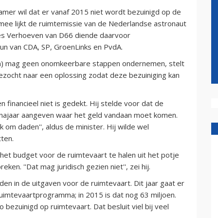
er wil dat er vanaf 2015 niet wordt bezuinigd op de
mee lijkt de ruimtemissie van de Nederlandse astronaut
ees Verhoeven van D66 diende daarvoor
un van CDA, SP, GroenLinks en PvdA.
n) mag geen onomkeerbare stappen ondernemen, stelt
ocht naar een oplossing zodat deze bezuiniging kan
n financieel niet is gedekt. Hij stelde voor dat de
t najaar aangeven waar het geld vandaan moet komen.
 om daden'', aldus de minister. Hij wilde wel
ten.
et budget voor de ruimtevaart te halen uit het potje
en. ''Dat mag juridisch gezien niet'', zei hij.
n in de uitgaven voor de ruimtevaart. Dit jaar gaat er
ruimtevaartprogramma; in 2015 is dat nog 63 miljoen.
 bezuinigd op ruimtevaart. Dat besluit viel bij veel