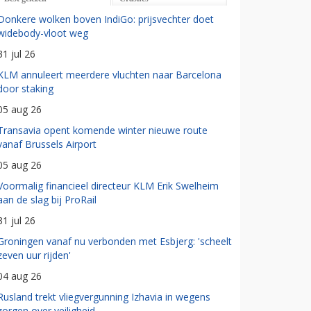
Donkere wolken boven IndiGo: prijsvechter doet
widebody-vloot weg
31 jul 26
KLM annuleert meerdere vluchten naar Barcelona
door staking
05 aug 26
Transavia opent komende winter nieuwe route
vanaf Brussels Airport
05 aug 26
Voormalig financieel directeur KLM Erik Swelheim
aan de slag bij ProRail
31 jul 26
Groningen vanaf nu verbonden met Esbjerg: 'scheelt
zeven uur rijden'
04 aug 26
Rusland trekt vliegvergunning Izhavia in wegens
zorgen over veiligheid