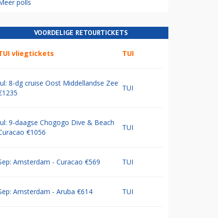
Meer polls
VOORDELIGE RETOURTICKETS
TUI vliegtickets
TUI
Jul: 8-dg cruise Oost Middellandse Zee
TUI
€1235
Jul: 9-daagse Chogogo Dive & Beach
TUI
Curacao €1056
Sep: Amsterdam - Curacao €569
TUI
Sep: Amsterdam - Aruba €614
TUI