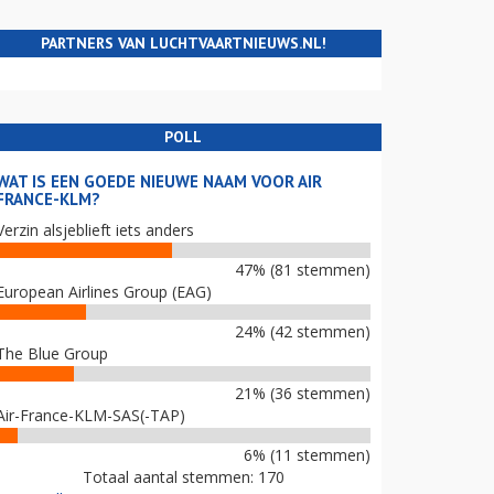
PARTNERS VAN LUCHTVAARTNIEUWS.NL!
POLL
WAT IS EEN GOEDE NIEUWE NAAM VOOR AIR
FRANCE-KLM?
Verzin alsjeblieft iets anders
47% (81 stemmen)
European Airlines Group (EAG)
24% (42 stemmen)
The Blue Group
21% (36 stemmen)
Air-France-KLM-SAS(-TAP)
6% (11 stemmen)
Totaal aantal stemmen: 170