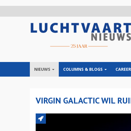
Overslaan
en
naar
de
inhoud
gaan
NIEUWS
COLUMNS & BLOGS
CAREER
VIRGIN GALACTIC WIL R