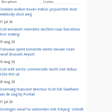
Best gelezen
Crashes
Donkere wolken boven IndiGo: prijsvechter doet
widebody-vloot weg
31 jul 26
KLM annuleert meerdere vluchten naar Barcelona
door staking
05 aug 26
Transavia opent komende winter nieuwe route
vanaf Brussels Airport
05 aug 26
KLM stelt eerste commerciële vlucht met Airbus
A350-900 uit
06 aug 26
Voormalig financieel directeur KLM Erik Swelheim
aan de slag bij ProRail
31 jul 26
Groningen vanaf nu verbonden met Esbjerg: 'scheelt