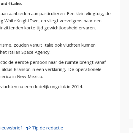
id-Italië.
aan aanbieden aan particulieren. Een klein vliegtuig, de
uig WhiteKnightTwo, en vliegt vervolgens naar een
nzittenden korte tijd gewichtloosheid ervaren,
isme, zouden vanuit Italië ook vluchten kunnen
et Italian Space Agency.
lactic de eerste persoon naar de ruimte brengt vanaf
, aldus Branson in een verklaring. De operationele
America in New Mexico.
tvluchten na een dodelijk ongeluk in 2014.
nieuwsbrief
Tip de redactie