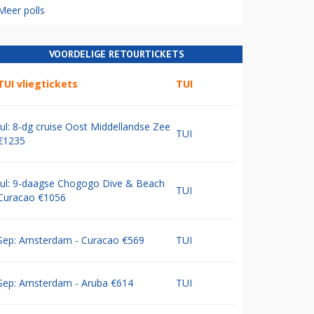
Meer polls
VOORDELIGE RETOURTICKETS
TUI vliegtickets
TUI
Jul: 8-dg cruise Oost Middellandse Zee
TUI
€1235
Jul: 9-daagse Chogogo Dive & Beach
TUI
Curacao €1056
Sep: Amsterdam - Curacao €569
TUI
Sep: Amsterdam - Aruba €614
TUI