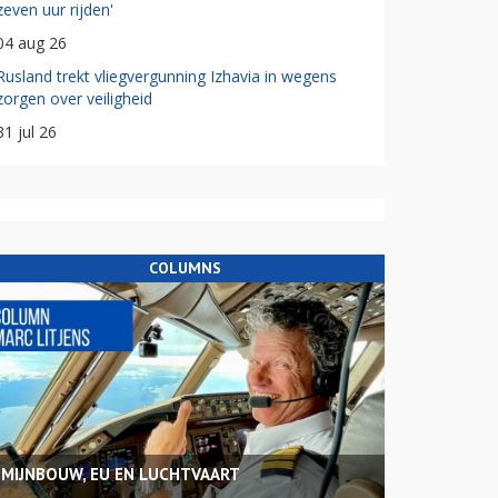
zeven uur rijden'
04 aug 26
Rusland trekt vliegvergunning Izhavia in wegens
zorgen over veiligheid
31 jul 26
COLUMNS
MIJNBOUW, EU EN LUCHTVAART