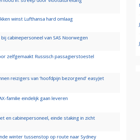
ernood in: streep door vlootuitbreiding
ukken winst Lufthansa hard omlaag
 bij cabinepersoneel van SAS Noorwegen
voor zelfgemaakt Russisch passagierstoestel
nen reizigers van ‘hoofdpijn bezorgend’ easyJet
X-familie eindelijk gaan leveren
t en cabinepersoneel, einde staking in zicht
mende winter tussenstop op route naar Sydney