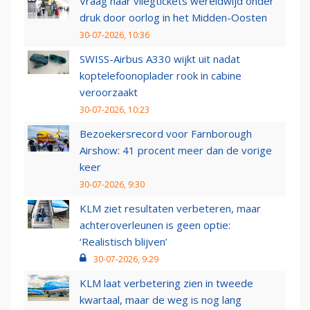
Vraag naar vliegtickets wereldwijd onder
druk door oorlog in het Midden-Oosten
30-07-2026, 10:36
SWISS-Airbus A330 wijkt uit nadat
koptelefoonoplader rook in cabine
veroorzaakt
30-07-2026, 10:23
Bezoekersrecord voor Farnborough
Airshow: 41 procent meer dan de vorige
keer
30-07-2026, 9:30
KLM ziet resultaten verbeteren, maar
achteroverleunen is geen optie:
‘Realistisch blijven’
30-07-2026, 9:29
KLM laat verbetering zien in tweede
kwartaal, maar de weg is nog lang