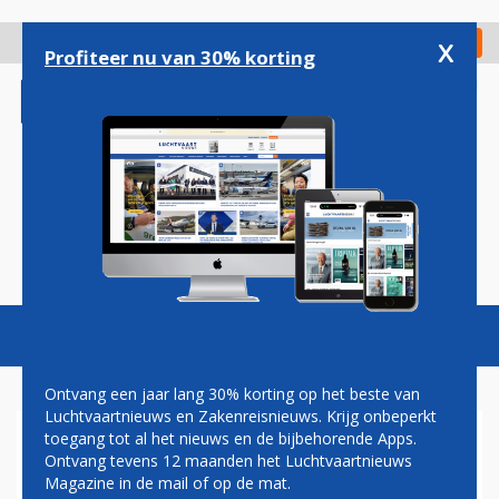
Overslaan
en
x
Digitaal Magazine
Registreer
Check in
naar
Profiteer nu van 30% korting
de
inhoud
gaan
Magazine
Podcasts
Vacatures
Toggl
naviga
Ontvang een jaar lang 30% korting op het beste van
Luchtvaartnieuws en Zakenreisnieuws. Krijg onbeperkt
toegang tot al het nieuws en de bijbehorende Apps.
'AIRBUS LEVERT MINDER
Ontvang tevens 12 maanden het Luchtvaartnieuws
A320NEO'S DAN GEPLAND'
Magazine in de mail of op de mat.