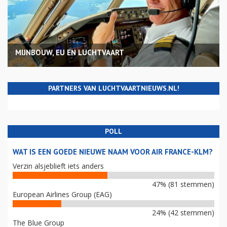
MIJNBOUW, EU EN LUCHTVAART
PARTNERS VAN LUCHTVAARTNIEUWS.NL!
POLL
WAT IS EEN GOEDE NIEUWE NAAM VOOR AIR FRANCE-KLM?
Verzin alsjeblieft iets anders
47% (81 stemmen)
European Airlines Group (EAG)
24% (42 stemmen)
The Blue Group