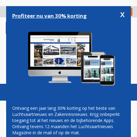
Overslaan
en
x
Digitaal Magazine
Registreer
Check in
naar
Profiteer nu van 30% korting
de
inhoud
gaan
Magazine
Podcasts
Vacatures
Toggl
naviga
Ontvang een jaar lang 30% korting op het beste van
Luchtvaartnieuws en Zakenreisnieuws. Krijg onbeperkt
toegang tot al het nieuws en de bijbehorende Apps.
BOEING MOET ORDERS
Ontvang tevens 12 maanden het Luchtvaartnieuws
SCHRAPPEN DOOR SANCTIES
Magazine in de mail of op de mat.