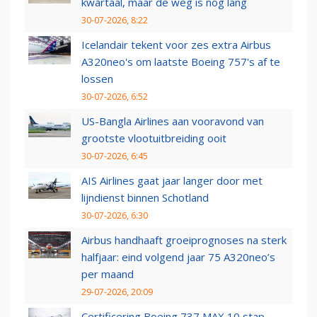
kwartaal, maar de weg is nog lang
30-07-2026, 8:22
Icelandair tekent voor zes extra Airbus
A320neo's om laatste Boeing 757's af te
lossen
30-07-2026, 6:52
US-Bangla Airlines aan vooravond van
grootste vlootuitbreiding ooit
30-07-2026, 6:45
AIS Airlines gaat jaar langer door met
lijndienst binnen Schotland
30-07-2026, 6:30
Airbus handhaaft groeiprognoses na sterk
halfjaar: eind volgend jaar 75 A320neo’s
per maand
29-07-2026, 20:09
Certificering Boeing 737 MAX 10 stap