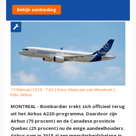
PROGRAMMA
Bekijk aanbieding
13 februari 2020 - 7:43 | Door:
Klaas-Jan van Woerkom
|
Foto: Airbus
MONTREAL - Bombardier trekt zich officieel terug
uit het Airbus A220-programma. Daardoor zijn
Airbus (75 procent) en de Canadese provincie
Quebec (25 procent) nu de enige aandeelhouders.
Airbus nam in 2018 al een meerderheidsbelang in