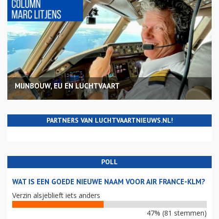
MIJNBOUW, EU EN LUCHTVAART
PARTNERS VAN LUCHTVAARTNIEUWS.NL!
POLL
WAT IS EEN GOEDE NIEUWE NAAM VOOR AIR FRANCE-KLM?
Verzin alsjeblieft iets anders
47% (81 stemmen)