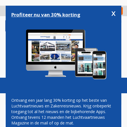
Overslaan
en
x
Digitaal Magazine
Registreer
Check in
naar
Profiteer nu van 30% korting
de
inhoud
gaan
Magazine
Podcasts
Vacatures
Toggl
naviga
Ontvang een jaar lang 30% korting op het beste van
Luchtvaartnieuws en Zakenreisnieuws. Krijg onbeperkt
toegang tot al het nieuws en de bijbehorende Apps.
BOMBARDIER TREKT ZICH
Ontvang tevens 12 maanden het Luchtvaartnieuws
TERUG UIT AIRBUS A220-
Magazine in de mail of op de mat.