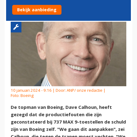
9
Bekijk aanbieding
10 januari 2024 - 9:16 | Door:
ANP/ onze redactie
|
Foto: Boeing
De topman van Boeing, Dave Calhoun, heeft
gezegd dat de productiefouten die zijn
geconstateerd bij 737 MAX 9-toestellen de schuld
zijn van Boeing zelf. "We gaan dit aanpakken", zei
Calhoun, die tegen de tranen moest vechten. "We