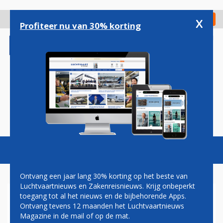
Overslaan
en
x
Digitaal Magazine
Registreer
Check in
naar
Profiteer nu van 30% korting
de
inhoud
gaan
Magazine
Podcasts
Vacatures
Toggl
naviga
Ontvang een jaar lang 30% korting op het beste van
Luchtvaartnieuws en Zakenreisnieuws. Krijg onbeperkt
toegang tot al het nieuws en de bijbehorende Apps.
TOPMAN BOEING ERKENT
Ontvang tevens 12 maanden het Luchtvaartnieuws
PRODUCTIEFOUTEN 737 MAX
Magazine in de mail of op de mat.