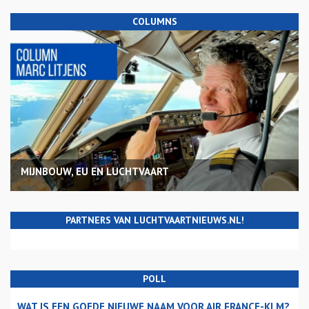
COLUMNS
MIJNBOUW, EU EN LUCHTVAART
PARTNERS VAN LUCHTVAARTNIEUWS.NL!
POLL
WAT IS EEN GOEDE NIEUWE NAAM VOOR AIR FRANCE-KLM?