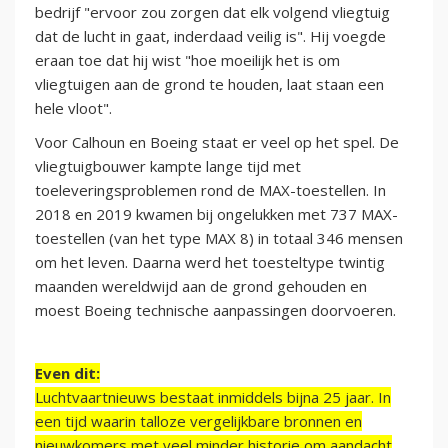
bedrijf "ervoor zou zorgen dat elk volgend vliegtuig
dat de lucht in gaat, inderdaad veilig is". Hij voegde
eraan toe dat hij wist "hoe moeilijk het is om
vliegtuigen aan de grond te houden, laat staan ​​een
hele vloot".
Voor Calhoun en Boeing staat er veel op het spel. De
vliegtuigbouwer kampte lange tijd met
toeleveringsproblemen rond de MAX-toestellen. In
2018 en 2019 kwamen bij ongelukken met 737 MAX-
toestellen (van het type MAX 8) in totaal 346 mensen
om het leven. Daarna werd het toesteltype twintig
maanden wereldwijd aan de grond gehouden en
moest Boeing technische aanpassingen doorvoeren.
Even dit:
Luchtvaartnieuws bestaat inmiddels bijna 25 jaar. In
een tijd waarin talloze vergelijkbare bronnen en
nieuwkomers met veel minder historie om aandacht