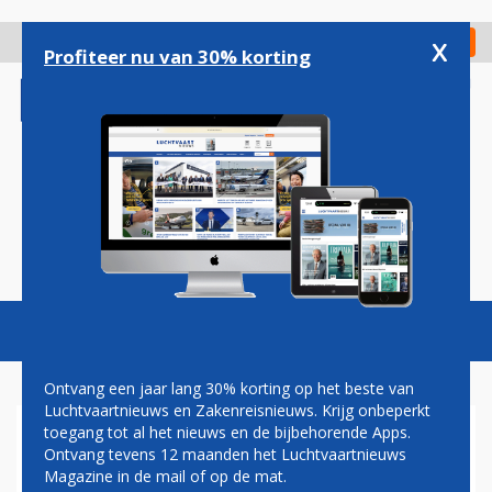
Overslaan
en
x
Digitaal Magazine
Registreer
Check in
naar
Profiteer nu van 30% korting
de
inhoud
gaan
Magazine
Podcasts
Vacatures
Toggl
naviga
Ontvang een jaar lang 30% korting op het beste van
Luchtvaartnieuws en Zakenreisnieuws. Krijg onbeperkt
toegang tot al het nieuws en de bijbehorende Apps.
TOPMAN BOEING ERKENT
Ontvang tevens 12 maanden het Luchtvaartnieuws
PRODUCTIEFOUTEN 737 MAX
Magazine in de mail of op de mat.