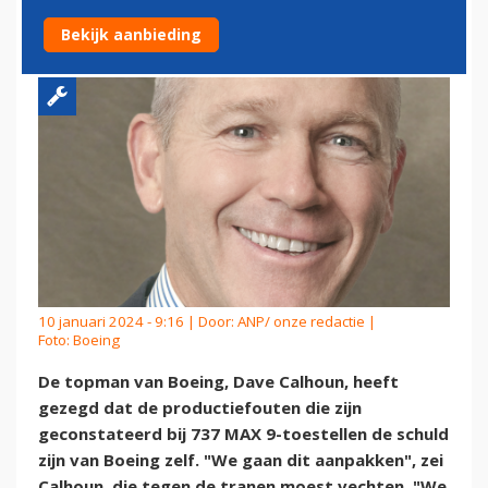
9
Bekijk aanbieding
10 januari 2024 - 9:16 | Door:
ANP/ onze redactie
|
Foto: Boeing
De topman van Boeing, Dave Calhoun, heeft
gezegd dat de productiefouten die zijn
geconstateerd bij 737 MAX 9-toestellen de schuld
zijn van Boeing zelf. "We gaan dit aanpakken", zei
Calhoun, die tegen de tranen moest vechten. "We