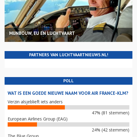
MIJNBOUW, EU EN LUCHTVAART
PARTNERS VAN LUCHTVAARTNIEUWS.NL!
POLL
WAT IS EEN GOEDE NIEUWE NAAM VOOR AIR FRANCE-KLM?
Verzin alsjeblieft iets anders
47% (81 stemmen)
European Airlines Group (EAG)
24% (42 stemmen)
The Blue Group