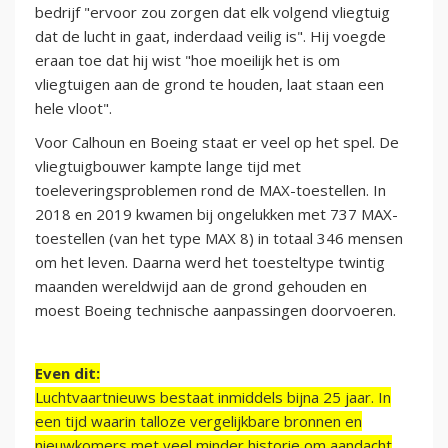
bedrijf "ervoor zou zorgen dat elk volgend vliegtuig
dat de lucht in gaat, inderdaad veilig is". Hij voegde
eraan toe dat hij wist "hoe moeilijk het is om
vliegtuigen aan de grond te houden, laat staan ​​een
hele vloot".
Voor Calhoun en Boeing staat er veel op het spel. De
vliegtuigbouwer kampte lange tijd met
toeleveringsproblemen rond de MAX-toestellen. In
2018 en 2019 kwamen bij ongelukken met 737 MAX-
toestellen (van het type MAX 8) in totaal 346 mensen
om het leven. Daarna werd het toesteltype twintig
maanden wereldwijd aan de grond gehouden en
moest Boeing technische aanpassingen doorvoeren.
Even dit:
Luchtvaartnieuws bestaat inmiddels bijna 25 jaar. In
een tijd waarin talloze vergelijkbare bronnen en
nieuwkomers met veel minder historie om aandacht