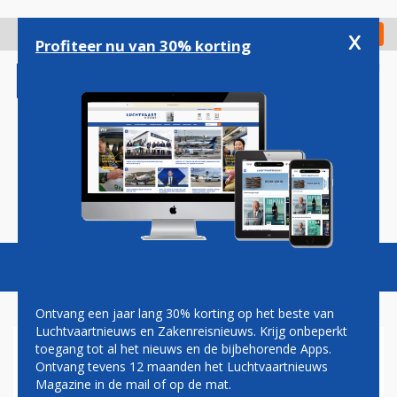
Overslaan
en
x
Digitaal Magazine
Registreer
Check in
naar
Profiteer nu van 30% korting
de
inhoud
gaan
Magazine
Podcasts
Vacatures
Toggl
naviga
Ontvang een jaar lang 30% korting op het beste van
Luchtvaartnieuws en Zakenreisnieuws. Krijg onbeperkt
toegang tot al het nieuws en de bijbehorende Apps.
TOPMAN BOEING ERKENT
Ontvang tevens 12 maanden het Luchtvaartnieuws
PRODUCTIEFOUTEN 737 MAX
Magazine in de mail of op de mat.