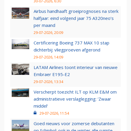
30-07-2026, 6:30
Airbus handhaaft groeiprognoses na sterk
halfjaar: eind volgend jaar 75 A320neo’s
per maand
29-07-2026, 20:09
Certificering Boeing 737 MAX 10 stap
dichterbij: vliegproeven afgerond
29-07-2026, 14:09
LATAM Airlines toont interieur van nieuwe
Embraer E195-E2
29-07-2026, 13:34
Verscherpt toezicht ILT op KLM E&M om
administratieve verslaglegging: ‘Zwaar
middel’
29-07-2026, 11:54
Goed nieuws voor zomerse debutanten
op Schiphol: ook in de winter alle ruimte