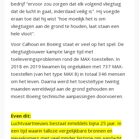
bedrijf "ervoor zou zorgen dat elk volgend vliegtuig
dat de lucht in gaat, inderdaad veilig is". Hij voegde
eraan toe dat hij wist "hoe moeilijk het is om
vliegtuigen aan de grond te houden, laat staan ​​een
hele vloot".
Voor Calhoun en Boeing staat er veel op het spel. De
vliegtuigbouwer kampte lange tijd met
toeleveringsproblemen rond de MAX-toestellen. In
2018 en 2019 kwamen bij ongelukken met 737 MAX-
toestellen (van het type MAX 8) in totaal 346 mensen
om het leven. Daarna werd het toesteltype twintig
maanden wereldwijd aan de grond gehouden en
moest Boeing technische aanpassingen doorvoeren.
Even dit:
Luchtvaartnieuws bestaat inmiddels bijna 25 jaar. In
een tijd waarin talloze vergelijkbare bronnen en
nieuwkomers met veel minder historie om aandacht