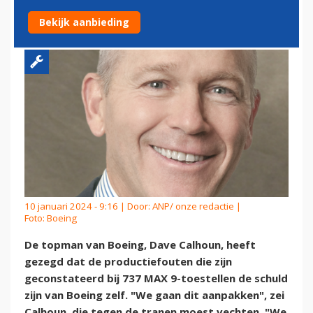
9
Bekijk aanbieding
10 januari 2024 - 9:16 | Door:
ANP/ onze redactie
|
Foto: Boeing
De topman van Boeing, Dave Calhoun, heeft
gezegd dat de productiefouten die zijn
geconstateerd bij 737 MAX 9-toestellen de schuld
zijn van Boeing zelf. "We gaan dit aanpakken", zei
Calhoun, die tegen de tranen moest vechten. "We