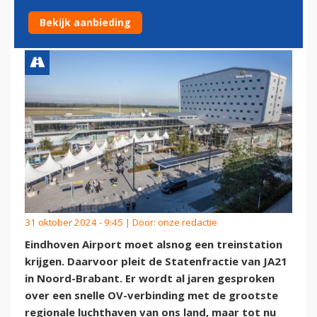
'EIGEN' TREINSTATION
Bekijk aanbieding
31 oktober 2024 - 9:45 | Door:
onze redactie
Eindhoven Airport moet alsnog een treinstation
krijgen. Daarvoor pleit de Statenfractie van JA21
in Noord-Brabant. Er wordt al jaren gesproken
over een snelle OV-verbinding met de grootste
regionale luchthaven van ons land, maar tot nu