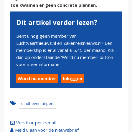
toe kwamen er geen concrete plannen.
Dit artikel verder lezen?
Bent u nog geen member van
Luchtvaartnieuws.nl en Zakenreisnieuws.nl? Een
membership is er al vanaf € 5,45 per maand. Klik
dan op onderstaande 'Word nu member' button
voor meer informatie.
Word nu member
Inloggen
eindhoven airport
Verstuur per e-mail
Meld u aan voor de nieuwsbrief