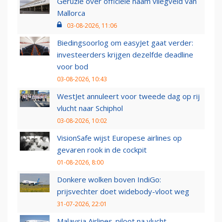
Geruzie over officiële naam vliegveld van
Mallorca
03-08-2026, 11:06
Biedingsoorlog om easyJet gaat verder:
investeerders krijgen dezelfde deadline
voor bod
03-08-2026, 10:43
WestJet annuleert voor tweede dag op rij
vlucht naar Schiphol
03-08-2026, 10:02
VisionSafe wijst Europese airlines op
gevaren rook in de cockpit
01-08-2026, 8:00
Donkere wolken boven IndiGo:
prijsvechter doet widebody-vloot weg
31-07-2026, 22:01
Malaysia Airlines-piloot na vlucht