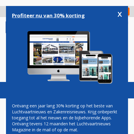
Overslaan
en
x
Digitaal Magazine
Registreer
Check in
naar
Profiteer nu van 30% korting
de
inhoud
gaan
Magazine
Podcasts
Vacatures
Toggl
naviga
Ontvang een jaar lang 30% korting op het beste van
Luchtvaartnieuws en Zakenreisnieuws. Krijg onbeperkt
toegang tot al het nieuws en de bijbehorende Apps.
EINDHOVEN AIRPORT MAG
Ontvang tevens 12 maanden het Luchtvaartnieuws
BLIJVEN HOPEN OP EEN
Magazine in de mail of op de mat.