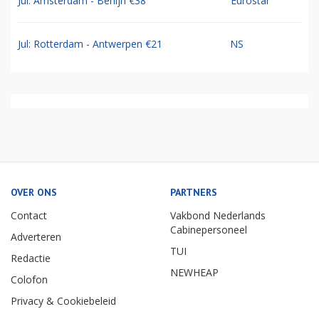
Jul: Amsterdam - Berlijn €38
Eurostar
Jul: Rotterdam - Antwerpen €21
NS
OVER ONS
PARTNERS
Contact
Vakbond Nederlands
Cabinepersoneel
Adverteren
TUI
Redactie
NEWHEAP
Colofon
Privacy & Cookiebeleid