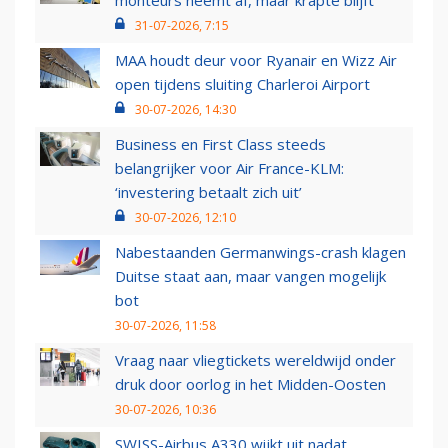
monteurs neemt af, maar krapte blijft
31-07-2026, 7:15
MAA houdt deur voor Ryanair en Wizz Air
open tijdens sluiting Charleroi Airport
30-07-2026, 14:30
Business en First Class steeds
belangrijker voor Air France-KLM:
‘investering betaalt zich uit’
30-07-2026, 12:10
Nabestaanden Germanwings-crash klagen
Duitse staat aan, maar vangen mogelijk
bot
30-07-2026, 11:58
Vraag naar vliegtickets wereldwijd onder
druk door oorlog in het Midden-Oosten
30-07-2026, 10:36
SWISS-Airbus A330 wijkt uit nadat