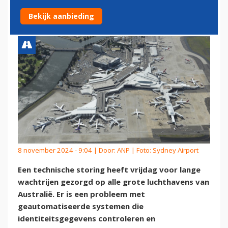
LUCHTHAVENS IN AUSTRALIË
Bekijk aanbieding
8 november 2024 - 9:04 | Door:
ANP
| Foto: Sydney Airport
Een technische storing heeft vrijdag voor lange
wachtrijen gezorgd op alle grote luchthavens van
Australië. Er is een probleem met
geautomatiseerde systemen die
identiteitsgegevens controleren en