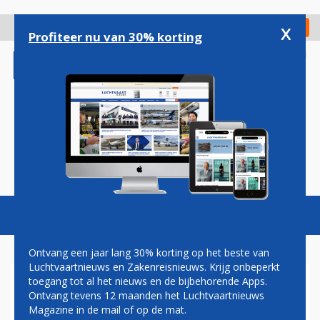
Overslaan
en
x
Digitaal Magazine
Registreer
Check in
naar
Profiteer nu van 30% korting
de
inhoud
gaan
Magazine
Podcasts
Vacatures
Toggl
naviga
Ontvang een jaar lang 30% korting op het beste van
Luchtvaartnieuws en Zakenreisnieuws. Krijg onbeperkt
toegang tot al het nieuws en de bijbehorende Apps.
STORING ZORGT VOOR
Ontvang tevens 12 maanden het Luchtvaartnieuws
PROBLEMEN OP
Magazine in de mail of op de mat.