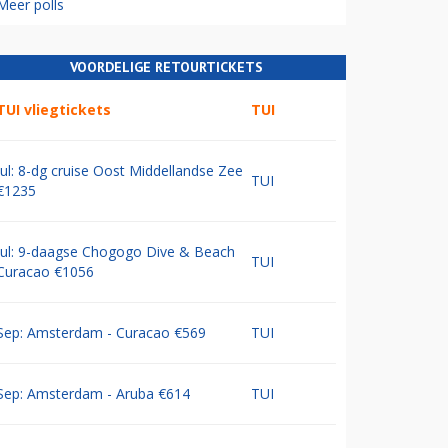
Meer polls
VOORDELIGE RETOURTICKETS
TUI vliegtickets
TUI
Jul: 8-dg cruise Oost Middellandse Zee
TUI
€1235
Jul: 9-daagse Chogogo Dive & Beach
TUI
Curacao €1056
Sep: Amsterdam - Curacao €569
TUI
Sep: Amsterdam - Aruba €614
TUI