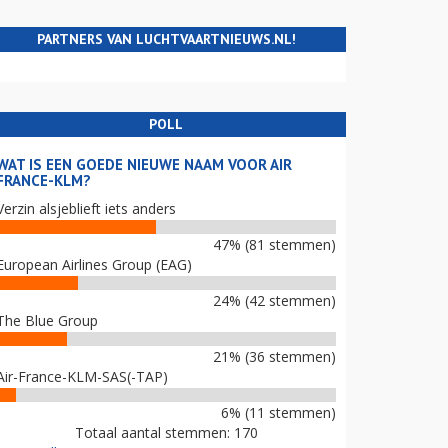
PARTNERS VAN LUCHTVAARTNIEUWS.NL!
POLL
WAT IS EEN GOEDE NIEUWE NAAM VOOR AIR
FRANCE-KLM?
Verzin alsjeblieft iets anders
47% (81 stemmen)
European Airlines Group (EAG)
24% (42 stemmen)
The Blue Group
21% (36 stemmen)
Air-France-KLM-SAS(-TAP)
6% (11 stemmen)
Totaal aantal stemmen: 170