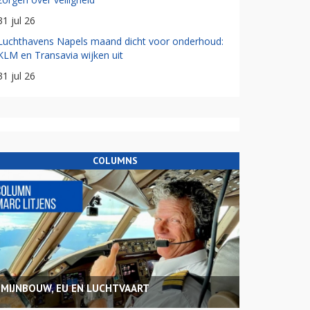
31 jul 26
Luchthavens Napels maand dicht voor onderhoud:
KLM en Transavia wijken uit
31 jul 26
COLUMNS
MIJNBOUW, EU EN LUCHTVAART