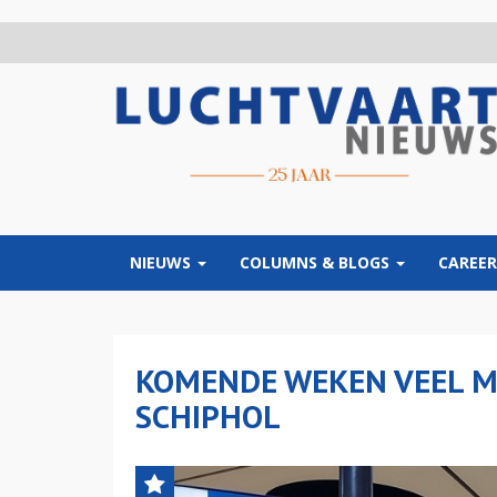
Overslaan
en
naar
de
inhoud
gaan
NIEUWS
COLUMNS & BLOGS
CAREER
KOMENDE WEKEN VEEL M
SCHIPHOL