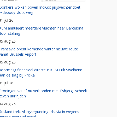
Donkere wolken boven IndiGo: prijsvechter doet
widebody-vloot weg
31 jul 26
KLM annuleert meerdere vluchten naar Barcelona
door staking
05 aug 26
Transavia opent komende winter nieuwe route
vanaf Brussels Airport
05 aug 26
Voormalig financieel directeur KLM Erik Swelheim
aan de slag bij ProRail
31 jul 26
Groningen vanaf nu verbonden met Esbjerg: 'scheelt
zeven uur rijden'
04 aug 26
Rusland trekt vliegvergunning Izhavia in wegens
zorgen over veiligheid