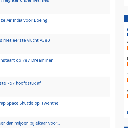
 Freighter onder het mes
euze Air India voor Boeing
us met eerste vlucht A380
enstaart op 787 Dreamliner
tste 757 hoofdstuk af
grap Space Shuttle op Twenthe
dan miljoen bij elkaar voor...