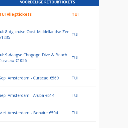
VOORDELIGE RETOURTICKETS
TUI vliegtickets
TUI
Jul: 8-dg cruise Oost Middellandse Zee
TUI
€1235
Jul: 9-daagse Chogogo Dive & Beach
TUI
Curacao €1056
Sep: Amsterdam - Curacao €569
TUI
Sep: Amsterdam - Aruba €614
TUI
Mei: Amsterdam - Bonaire €594
TUI