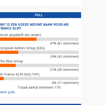
POLL
WAT IS EEN GOEDE NIEUWE NAAM VOOR AIR
FRANCE-KLM?
Verzin alsjeblieft iets anders
47% (81 stemmen)
European Airlines Group (EAG)
24% (42 stemmen)
The Blue Group
21% (36 stemmen)
Air-France-KLM-SAS(-TAP)
6% (11 stemmen)
Totaal aantal stemmen: 170
Meer polls