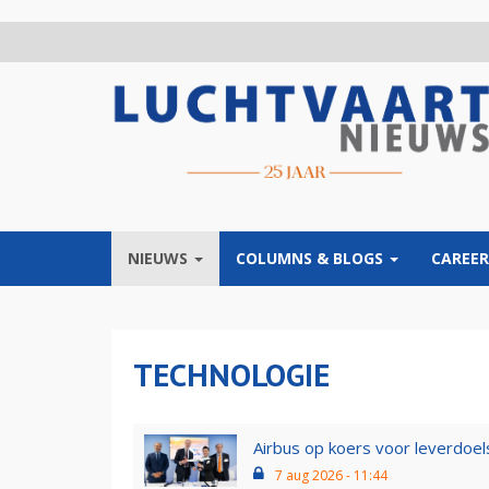
Overslaan
en
naar
de
inhoud
gaan
NIEUWS
COLUMNS & BLOGS
CAREER
TECHNOLOGIE
Airbus op koers voor leverdoelst
7 aug 2026 - 11:44