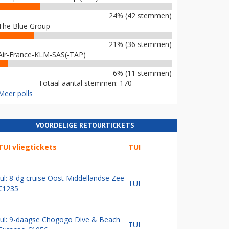
24% (42 stemmen)
The Blue Group
21% (36 stemmen)
Air-France-KLM-SAS(-TAP)
6% (11 stemmen)
Totaal aantal stemmen: 170
Meer polls
VOORDELIGE RETOURTICKETS
TUI vliegtickets
TUI
Jul: 8-dg cruise Oost Middellandse Zee
TUI
€1235
Jul: 9-daagse Chogogo Dive & Beach
TUI