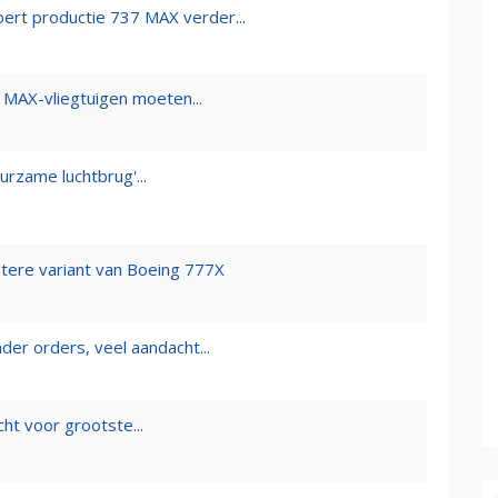
oert productie 737 MAX verder...
 MAX-vliegtuigen moeten...
urzame luchtbrug'...
otere variant van Boeing 777X
er orders, veel aandacht...
cht voor grootste...