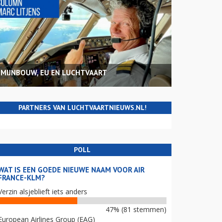
MIJNBOUW, EU EN LUCHTVAART
PARTNERS VAN LUCHTVAARTNIEUWS.NL!
POLL
WAT IS EEN GOEDE NIEUWE NAAM VOOR AIR
FRANCE-KLM?
Verzin alsjeblieft iets anders
47% (81 stemmen)
European Airlines Group (EAG)